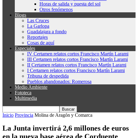
Horas de salida y puesta del sol
Otros fenómenos
Blogs
Las Cruces
La Garlopa
Guadalajara a fondo
Reportajes
Cosas de aquí
Especiales
IV Certamen relatos cortos Francisco Martín Larami
III Certamen relatos cortos Francisco Martín Larami
II Certamen relatos cortos Francisco Martín Larami
I Certamen relatos cortos Francisco Martín Larami
Tribuna de despedida
Pueblos abandonados: Romerosa
Medio Ambiente
Fototeca
Multimedia
Inicio
Provincia
Molina de Aragón y Comarca
La Junta invertirá 2,6 millones de euros
en la nueva base aérea de Corduente