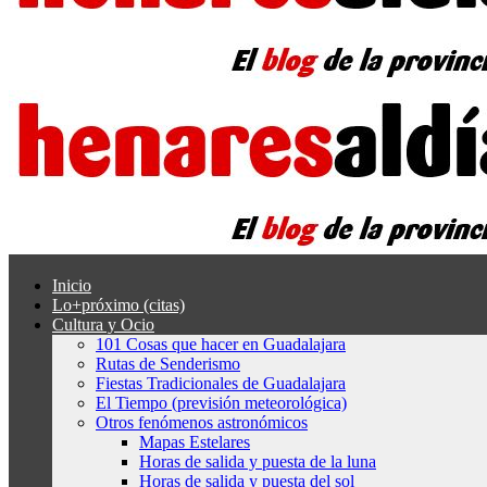
Inicio
Lo+próximo (citas)
Cultura y Ocio
101 Cosas que hacer en Guadalajara
Rutas de Senderismo
Fiestas Tradicionales de Guadalajara
El Tiempo (previsión meteorológica)
Otros fenómenos astronómicos
Mapas Estelares
Horas de salida y puesta de la luna
Horas de salida y puesta del sol