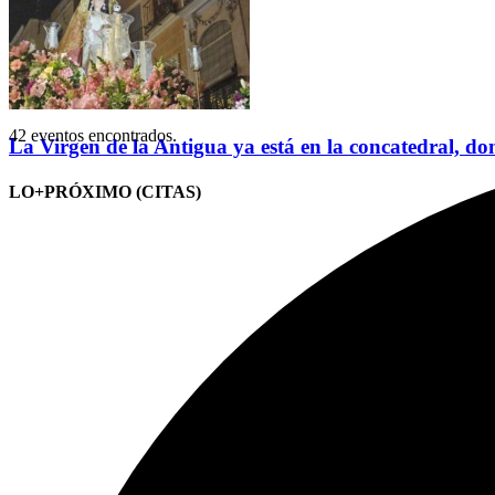
42 eventos encontrados.
La Virgen de la Antigua ya está en la concatedral, do
LO+PRÓXIMO (CITAS)