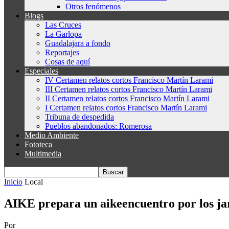
Otros fenómenos
Blogs
Las Cruces
La Garlopa
Guadalajara a fondo
Reportajes
Cosas de aquí
Especiales
IV Certamen relatos cortos Francisco Martín Larami
III Certamen relatos cortos Francisco Martín Larami
II Certamen relatos cortos Francisco Martín Larami
I Certamen relatos cortos Francisco Martín Larami
Tribuna de despedida
Pueblos abandonados: Romerosa
Medio Ambiente
Fototeca
Multimedia
Inicio
Local
AIKE prepara un aikeencuentro por los jar
Por