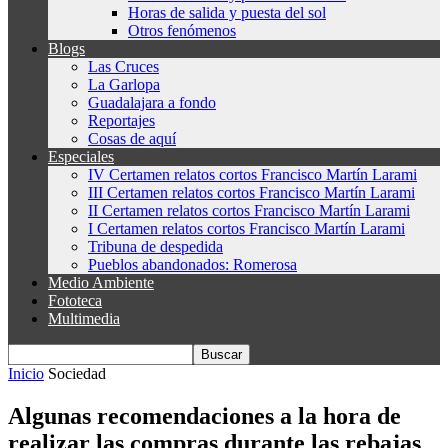
Horas de salida y puesta del sol
Otros fenómenos
Blogs
Las Cruces
La Garlopa
Guadalajara a fondo
Reportajes
Cosas de aquí
Especiales
IV Certamen relatos cortos Francisco Martín Larami
III Certamen relatos cortos Francisco Martín Larami
II Certamen relatos cortos Francisco Martín Larami
I Certamen relatos cortos Francisco Martín Larami
Tribuna de despedida
Pueblos abandonados: Romerosa
Medio Ambiente
Fototeca
Multimedia
Inicio
Sociedad
Algunas recomendaciones a la hora de
realizar las compras durante las rebajas