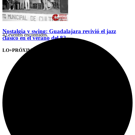
Nostalgia y swing: Guadalajara revivió el jazz
42 eventos encontrados.
clásico en el verano del 82
LO+PRÓXIMO (CITAS)