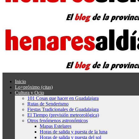
Inicio
Lo+próximo (citas)
Cultura y Ocio
101 Cosas que hacer en Guadalajara
Rutas de Senderismo
Fiestas Tradicionales de Guadalajara
El Tiempo (previsión meteorológica)
Otros fenómenos astronómicos
Mapas Estelares
Horas de salida y puesta de la luna
Horas de salida y puesta del sol