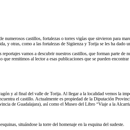
de numerosos castillos, fortalezas o torres vigías que sirvieron para ma
 y otras, como a las fortalezas de Sigüenza y Torija se les ha dado un
os reportajes vamos a descubrir nuestros castillos, que forman parte de nu
 que remitimos al lector a esas publicaciones que se pueden encontrar en
agón y al final del valle de Torija. Al llegar a la localidad vemos la im
encuentra el castillo. Actualmente es propiedad de la Diputación Provinc
incia de Guadalajara), así como el Museo del Libro “Viaje a la Alcarr
s esquinas, situándose la torre del homenaje en la esquina del sudeste.