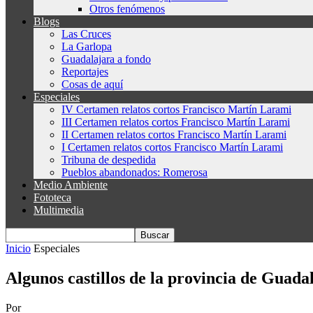
Otros fenómenos
Blogs
Las Cruces
La Garlopa
Guadalajara a fondo
Reportajes
Cosas de aquí
Especiales
IV Certamen relatos cortos Francisco Martín Larami
III Certamen relatos cortos Francisco Martín Larami
II Certamen relatos cortos Francisco Martín Larami
I Certamen relatos cortos Francisco Martín Larami
Tribuna de despedida
Pueblos abandonados: Romerosa
Medio Ambiente
Fototeca
Multimedia
Inicio
Especiales
Algunos castillos de la provincia de Guada
Por