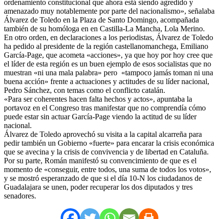
ordenamiento constitucional que ahora está siendo agredido y
amenazado muy notablemente por parte del nacionalismo», señalaba
Álvarez de Toledo en la Plaza de Santo Domingo, acompañada
también de su homóloga en en Castilla-La Mancha, Lola Merino.
En otro orden, en declaraciones a los periodistas, Álvarez de Toledo
ha pedido al presidente de la región castellanomanchega, Emiliano
García-Page, que acometa «acciones», ya que hoy por hoy cree que
el líder de esta región es un buen ejemplo de esos socialistas que no
muestran «ni una mala palabra» pero «tampoco jamás toman ni una
buena acción» frente a actuaciones y actitudes de su líder nacional,
Pedro Sánchez, con temas como el conflicto catalán.
«Para ser coherentes hacen falta hechos y actos», apuntaba la
portavoz en el Congreso tras manifestar que no comprendía cómo
puede estar sin actuar García-Page viendo la actitud de su líder
nacional.
Álvarez de Toledo aprovechó su visita a la capital alcarreña para
pedir también un Gobierno «fuerte» para encarar la crisis económica
que se avecina y la crisis de convivencia y de libertad en Cataluña.
Por su parte, Román manifestó su convencimiento de que es el
momento de «conseguir, entre todos, una suma de todos los votos»,
y se mostró esperanzado de que si el día 10-N los ciudadanos de
Guadalajara se unen, poder recuperar los dos diputados y tres
senadores.