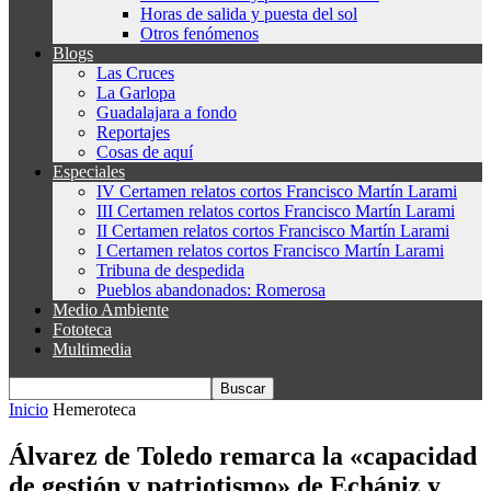
Horas de salida y puesta del sol
Otros fenómenos
Blogs
Las Cruces
La Garlopa
Guadalajara a fondo
Reportajes
Cosas de aquí
Especiales
IV Certamen relatos cortos Francisco Martín Larami
III Certamen relatos cortos Francisco Martín Larami
II Certamen relatos cortos Francisco Martín Larami
I Certamen relatos cortos Francisco Martín Larami
Tribuna de despedida
Pueblos abandonados: Romerosa
Medio Ambiente
Fototeca
Multimedia
Inicio
Hemeroteca
Álvarez de Toledo remarca la «capacidad
de gestión y patriotismo» de Echániz y