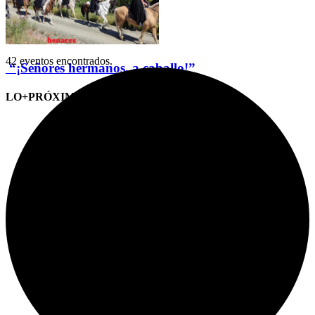
42 eventos encontrados.
“¡Señores hermanos, a caballo!”
LO+PRÓXIMO (CITAS)