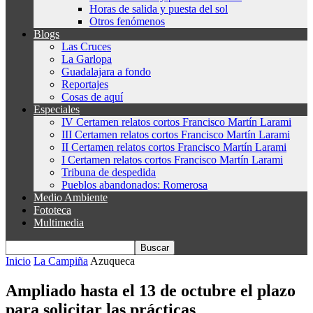
Horas de salida y puesta del sol
Otros fenómenos
Blogs
Las Cruces
La Garlopa
Guadalajara a fondo
Reportajes
Cosas de aquí
Especiales
IV Certamen relatos cortos Francisco Martín Larami
III Certamen relatos cortos Francisco Martín Larami
II Certamen relatos cortos Francisco Martín Larami
I Certamen relatos cortos Francisco Martín Larami
Tribuna de despedida
Pueblos abandonados: Romerosa
Medio Ambiente
Fototeca
Multimedia
Inicio
La Campiña
Azuqueca
Ampliado hasta el 13 de octubre el plazo
para solicitar las prácticas