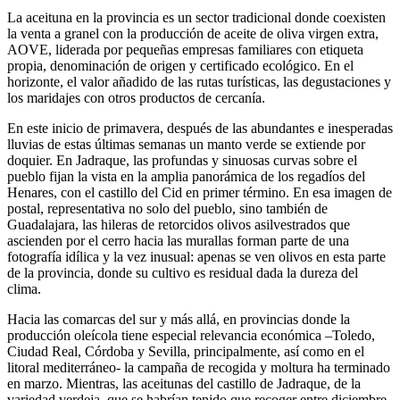
La aceituna en la provincia es un sector tradicional donde coexisten
la venta a granel con la producción de aceite de oliva virgen extra,
AOVE, liderada por pequeñas empresas familiares con etiqueta
propia, denominación de origen y certificado ecológico. En el
horizonte, el valor añadido de las rutas turísticas, las degustaciones y
los maridajes con otros productos de cercanía.
En este inicio de primavera, después de las abundantes e inesperadas
lluvias de estas últimas semanas un manto verde se extiende por
doquier. En Jadraque, las profundas y sinuosas curvas sobre el
pueblo fijan la vista en la amplia panorámica de los regadíos del
Henares, con el castillo del Cid en primer término. En esa imagen de
postal, representativa no solo del pueblo, sino también de
Guadalajara, las hileras de retorcidos olivos asilvestrados que
ascienden por el cerro hacia las murallas forman parte de una
fotografía idílica y la vez inusual: apenas se ven olivos en esta parte
de la provincia, donde su cultivo es residual dada la dureza del
clima.
Hacia las comarcas del sur y más allá, en provincias donde la
producción oleícola tiene especial relevancia económica –Toledo,
Ciudad Real, Córdoba y Sevilla, principalmente, así como en el
litoral mediterráneo- la campaña de recogida y moltura ha terminado
en marzo. Mientras, las aceitunas del castillo de Jadraque, de la
variedad verdeja, que se habrían tenido que recoger entre diciembre