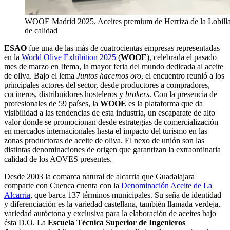
WOOE Madrid 2025. Aceites premium de Herriza de la Lobilla, e
de calidad
ESAO
fue una de las más de cuatrocientas empresas representadas
en la
World Olive Exhibition 2025
(
WOOE
), celebrada el pasado
mes de marzo en Ifema, la mayor feria del mundo dedicada al aceite
de oliva. Bajo el lema
Juntos hacemos oro
, el encuentro reunió a los
principales actores del sector, desde productores a compradores,
cocineros, distribuidores hosteleros y
brokers
. Con la presencia de
profesionales de 59 países, la
WOOE
es la plataforma que da
visibilidad a las tendencias de esta industria, un escaparate de alto
valor donde se promocionan desde estrategias de comercialización
en mercados internacionales hasta el impacto del turismo en las
zonas productoras de aceite de oliva. El nexo de unión son las
distintas denominaciones de origen que garantizan la extraordinaria
calidad de los AOVES presentes.
Desde 2003 la comarca natural de alcarria que Guadalajara
comparte con Cuenca cuenta con la
Denominación Aceite de La
Alcarria
, que barca 137 términos municipales. Su seña de identidad
y diferenciación es la variedad castellana, también llamada verdeja,
variedad autóctona y exclusiva para la elaboración de aceites bajo
ésta D.O. La
Escuela Técnica Superior de Ingenieros