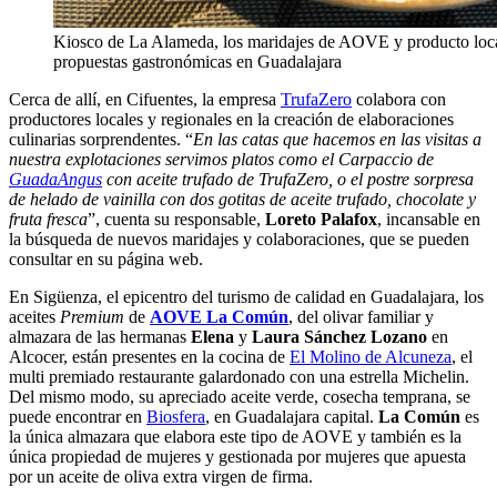
Kiosco de La Alameda, los maridajes de AOVE y producto local
propuestas gastronómicas en Guadalajara
Cerca de allí, en Cifuentes, la empresa
TrufaZero
colabora con
productores locales y regionales en la creación de elaboraciones
culinarias sorprendentes. “
En las catas que hacemos en las visitas a
nuestra explotaciones servimos platos como el Carpaccio de
GuadaAngus
con aceite trufado de TrufaZero, o el postre sorpresa
de helado de vainilla con dos gotitas de aceite trufado, chocolate y
fruta fresca
”, cuenta su responsable,
Loreto Palafox
, incansable en
la búsqueda de nuevos maridajes y colaboraciones, que se pueden
consultar en su página web.
En Sigüenza, el epicentro del turismo de calidad en Guadalajara, los
aceites
Premium
de
AOVE La Común
, del olivar familiar y
almazara de las hermanas
Elena
y
Laura Sánchez Lozano
en
Alcocer, están presentes en la cocina de
El Molino de Alcuneza
, el
multi premiado restaurante galardonado con una estrella Michelin.
Del mismo modo, su apreciado aceite verde, cosecha temprana, se
puede encontrar en
Biosfera
, en Guadalajara capital.
La Común
es
la única almazara que elabora este tipo de AOVE y también es la
única propiedad de mujeres y gestionada por mujeres que apuesta
por un aceite de oliva extra virgen de firma.