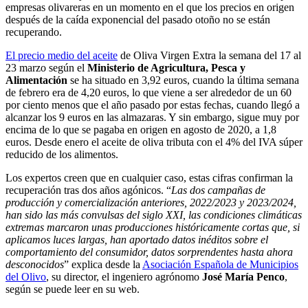
empresas olivareras en un momento en el que los precios en origen
después de la caída exponencial del pasado otoño no se están
recuperando.
El precio medio del aceite
de Oliva Virgen Extra la semana del 17 al
23 marzo según el
Ministerio de Agricultura, Pesca y
Alimentación
se ha situado en 3,92 euros, cuando la última semana
de febrero era de 4,20 euros, lo que viene a ser alrededor de un 60
por ciento menos que el año pasado por estas fechas, cuando llegó a
alcanzar los 9 euros en las almazaras. Y sin embargo, sigue muy por
encima de lo que se pagaba en origen en agosto de 2020, a 1,8
euros. Desde enero el aceite de oliva tributa con el 4% del IVA súper
reducido de los alimentos.
Los expertos creen que en cualquier caso, estas cifras confirman la
recuperación tras dos años agónicos. “
Las dos campañas de
producción y comercialización anteriores, 2022/2023 y 2023/2024,
han sido las más convulsas del siglo XXI, las condiciones climáticas
extremas marcaron unas producciones históricamente cortas que, si
aplicamos luces largas, han aportado datos inéditos sobre el
comportamiento del consumidor, datos sorprendentes hasta ahora
desconocidos
” explica desde la
Asociación Española de Municipios
del Olivo
, su director, el ingeniero agrónomo
José María Penco
,
según se puede leer en su web.