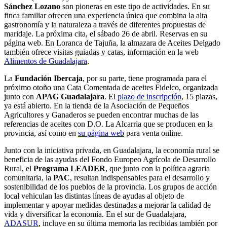
Sánchez Lozano
son pioneras en este tipo de actividades. En su
finca familiar ofrecen una experiencia única que combina la alta
gastronomía y la naturaleza a través de diferentes propuestas de
maridaje. La próxima cita, el sábado 26 de abril. Reservas en su
página web. En Loranca de Tajuña, la almazara de Aceites Delgado
también ofrece visitas guiadas y catas, información en la web
Alimentos de Guadalajara
.
La
Fundación Ibercaja
, por su parte, tiene programada para el
próximo otoño una Cata Comentada de aceites Fidelco, organizada
junto con
APAG Guadalajara
. El
plazo de inscripción
, 15 plazas,
ya está abierto. En la tienda de la Asociación de Pequeños
Agricultores y Ganaderos se pueden encontrar muchas de las
referencias de aceites con D.O. La Alcarria que se producen en la
provincia, así como en
su página web
para venta online.
Junto con la iniciativa privada, en Guadalajara, la economía rural se
beneficia de las ayudas del Fondo Europeo Agrícola de Desarrollo
Rural, el
Programa LEADER
, que junto con la política agraria
comunitaria, la
PAC
, resultan indispensables para el desarrollo y
sostenibilidad de los pueblos de la provincia. Los grupos de acción
local vehiculan las distintas líneas de ayudas al objeto de
implementar y apoyar medidas destinadas a mejorar la calidad de
vida y diversificar la economía. En el sur de Guadalajara,
ADASUR
, incluye en su última memoria las recibidas también por