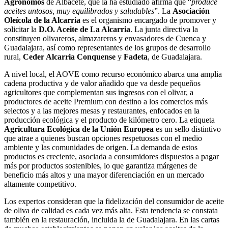
Agrónomos
de Albacete, que la ha estudiado afirma que “
produce
aceites untosos, muy equilibrados y saludables
”. La
Asociación
Oleícola de la Alcarria
es el organismo encargado de promover y
solicitar la
D.O. Aceite de La Alcarria
. La junta directiva la
constituyen olivareros, almazareros y envasadores de Cuenca y
Guadalajara, así como representantes de los grupos de desarrollo
rural,
Ceder Alcarria Conquense
y
Fadeta
, de Guadalajara.
A nivel local, el AOVE como recurso económico abarca una amplia
cadena productiva y de valor añadido que va desde pequeños
agricultores que complementan sus ingresos con el olivar, a
productores de aceite Premium con destino a los comercios más
selectos y a las mejores mesas y restaurantes, enfocados en la
producción ecológica y el producto de kilómetro cero. La etiqueta
Agricultura Ecológica de la Unión Europea
es un sello distintivo
que atrae a quienes buscan opciones respetuosas con el medio
ambiente y las comunidades de origen. La demanda de estos
productos es creciente, asociada a consumidores dispuestos a pagar
más por productos sostenibles, lo que garantiza márgenes de
beneficio más altos y una mayor diferenciación en un mercado
altamente competitivo.
Los expertos consideran que la fidelización del consumidor de aceite
de oliva de calidad es cada vez más alta. Esta tendencia se constata
también en la restauración, incluida la de Guadalajara. En las cartas