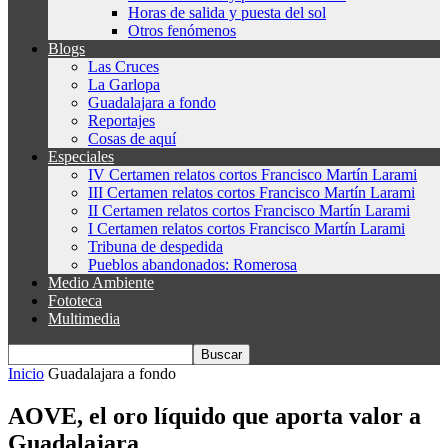
Horas de salida y puesta del sol
Otros fenómenos
Blogs
Las Cruces
La Garlopa
Guadalajara a fondo
Reportajes
Cosas de aquí
Especiales
IV Certamen relatos cortos Francisco Martín Larami
III Certamen relatos cortos Francisco Martín Larami
II Certamen relatos cortos Francisco Martín Larami
I Certamen relatos cortos Francisco Martín Larami
Tribuna de despedida
Pueblos abandonados: Romerosa
Medio Ambiente
Fototeca
Multimedia
Inicio
Guadalajara a fondo
AOVE, el oro líquido que aporta valor a
Guadalajara