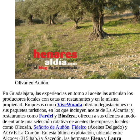
Olivar en Auñón
En Guadalajara, las experiencias en torno al aceite las articulan los
productores locales con catas en restaurantes y en la misma
propiedad. Empresas como
ViveWuada
ofertan degustaciones en
sus paquetes turísticos, en los que incluyen aceite de La Alcarria; y
restaurantes como
Fardel
y
Biosfera
, ofrecen a sus clientes a modo
de entrante una selección rotativa de aceites de empresas locales
como Oleosán,
Señorío de Auñón
,
Fidelco
(Aceites Delgado) y
AOVE La Común. En esta última explotación, ubicada entre
Alcocer (315 hab.) y Sacedón, las hermanas
Elena
y
Laura