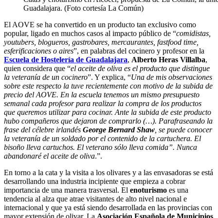
Guadalajara. (Foto cortesía La Común)
El AOVE se ha convertido en un producto tan exclusivo como
popular, ligado en muchos casos al impacto público de “
comidistas,
youtubers, blogueros, gastrobares, mercaurantes, fastfood time,
esferificaciones o aires
”, en palabras del cocinero y profesor en la
Escuela de Hostelería de Guadalajara
,
Alberto Heras Villalba
,
quien considera que “
el aceite de oliva es el producto que distingue
la veteranía de un cocinero
”. Y explica, “
Una de mis observaciones
sobre este respecto la tuve recientemente con motivo de la subida de
precio del AOVE. En la escuela tenemos un mismo presupuesto
semanal cada profesor para realizar la compra de los productos
que queremos utilizar para cocinar. Ante la subida de este producto
hubo compañeros que dejaron de comprarlo (…). Parafraseando la
frase del célebre irlandés
George Bernard Shaw
, se puede conocer
la veteranía de un soldado por el contenido de la cartuchera. El
bisoño lleva cartuchos. El veterano sólo lleva comida”. Nunca
abandonaré el aceite de oliva
.”.
En torno a la cata y la visita a los olivares y a las envasadoras se está
desarrollando una industria incipiente que empieza a cobrar
importancia de una manera trasversal. El
enoturismo
es una
tendencia al alza que atrae visitantes de alto nivel nacional e
internacional y que ya está siendo desarrollada en las provincias con
mayor extensión de olivar. La
Asociación Española de Municipios