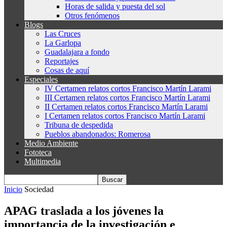
Horas de salida y puesta del sol
Otros fenómenos
Blogs
Las Cruces
La Garlopa
Guadalajara a fondo
Reportajes
Cosas de aquí
Especiales
IV Certamen relatos cortos Francisco Martín Larami
III Certamen relatos cortos Francisco Martín Larami
II Certamen relatos cortos Francisco Martín Larami
I Certamen relatos cortos Francisco Martín Larami
Tribuna de despedida
Pueblos abandonados: Romerosa
Medio Ambiente
Fototeca
Multimedia
Inicio
Sociedad
APAG traslada a los jóvenes la
importancia de la investigación e