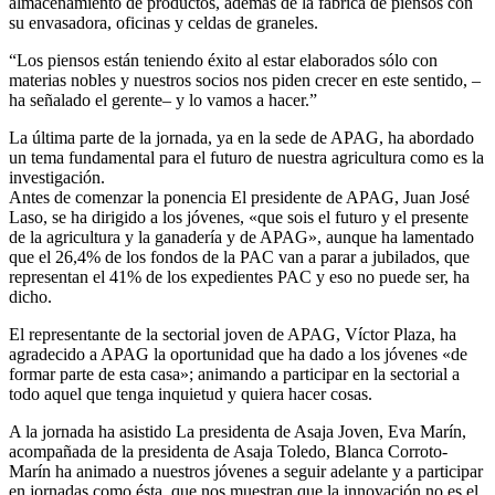
almacenamiento de productos, además de la fábrica de piensos con
su envasadora, oficinas y celdas de graneles.
“Los piensos están teniendo éxito al estar elaborados sólo con
materias nobles y nuestros socios nos piden crecer en este sentido, –
ha señalado el gerente– y lo vamos a hacer.”
La última parte de la jornada, ya en la sede de APAG, ha abordado
un tema fundamental para el futuro de nuestra agricultura como es la
investigación.
Antes de comenzar la ponencia El presidente de APAG, Juan José
Laso, se ha dirigido a los jóvenes, «que sois el futuro y el presente
de la agricultura y la ganadería y de APAG», aunque ha lamentado
que el 26,4% de los fondos de la PAC van a parar a jubilados, que
representan el 41% de los expedientes PAC y eso no puede ser, ha
dicho.
El representante de la sectorial joven de APAG, Víctor Plaza, ha
agradecido a APAG la oportunidad que ha dado a los jóvenes «de
formar parte de esta casa»; animando a participar en la sectorial a
todo aquel que tenga inquietud y quiera hacer cosas.
A la jornada ha asistido La presidenta de Asaja Joven, Eva Marín,
acompañada de la presidenta de Asaja Toledo, Blanca Corroto-
Marín ha animado a nuestros jóvenes a seguir adelante y a participar
en jornadas como ésta, que nos muestran que la innovación no es el