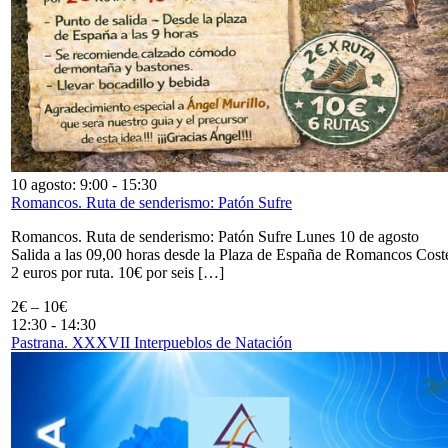
10 agosto: 9:00
-
15:30
Romancos. Ruta de senderismo: Patón Sufre
Romancos. Ruta de senderismo: Patón Sufre Lunes 10 de agosto
Salida a las 09,00 horas desde la Plaza de España de Romancos Cost
2 euros por ruta. 10€ por seis […]
2€ – 10€
12:30
-
14:30
Pastrana. XXXVII Interpueblos de Natación