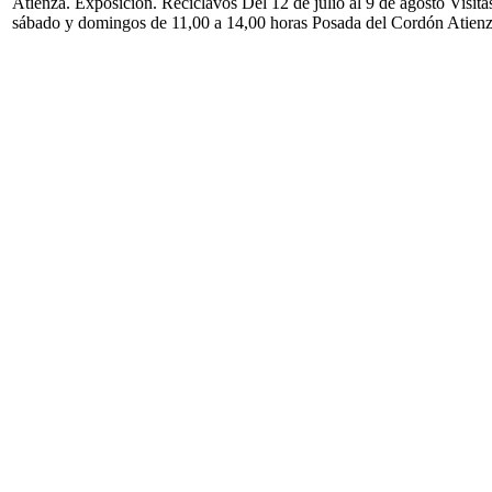
Atienza. Exposición. Reciclavos Del 12 de julio al 9 de agosto Visita
sábado y domingos de 11,00 a 14,00 horas Posada del Cordón Atien