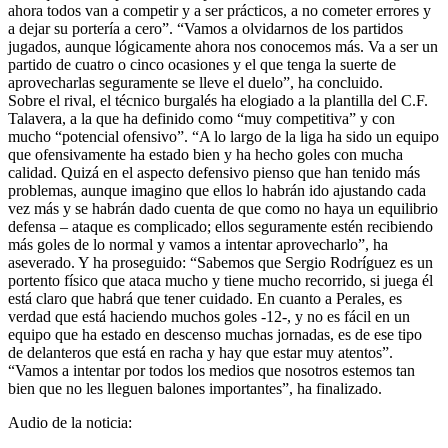
ahora todos van a competir y a ser prácticos, a no cometer errores y
a dejar su portería a cero”. “Vamos a olvidarnos de los partidos
jugados, aunque lógicamente ahora nos conocemos más. Va a ser un
partido de cuatro o cinco ocasiones y el que tenga la suerte de
aprovecharlas seguramente se lleve el duelo”, ha concluido.
Sobre el rival, el técnico burgalés ha elogiado a la plantilla del C.F.
Talavera, a la que ha definido como “muy competitiva” y con
mucho “potencial ofensivo”. “A lo largo de la liga ha sido un equipo
que ofensivamente ha estado bien y ha hecho goles con mucha
calidad. Quizá en el aspecto defensivo pienso que han tenido más
problemas, aunque imagino que ellos lo habrán ido ajustando cada
vez más y se habrán dado cuenta de que como no haya un equilibrio
defensa – ataque es complicado; ellos seguramente estén recibiendo
más goles de lo normal y vamos a intentar aprovecharlo”, ha
aseverado. Y ha proseguido: “Sabemos que Sergio Rodríguez es un
portento físico que ataca mucho y tiene mucho recorrido, si juega él
está claro que habrá que tener cuidado. En cuanto a Perales, es
verdad que está haciendo muchos goles -12-, y no es fácil en un
equipo que ha estado en descenso muchas jornadas, es de ese tipo
de delanteros que está en racha y hay que estar muy atentos”.
“Vamos a intentar por todos los medios que nosotros estemos tan
bien que no les lleguen balones importantes”, ha finalizado.
Audio de la noticia: