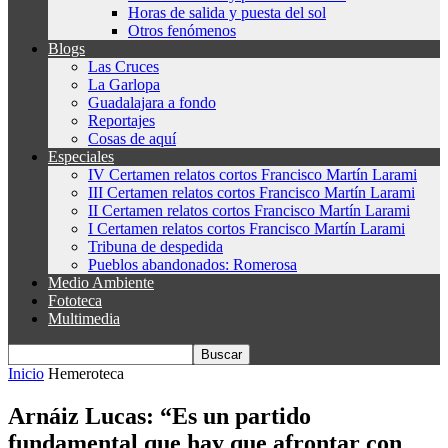
Horas de salida y puesta del sol
Otros fenómenos
Blogs
Las Cruces
La Garlopa
Guadalajara a fondo
Reportajes
Cosas de aquí
Especiales
IV Certamen relatos cortos Francisco Martín Larami
III Certamen relatos cortos Francisco Martín Larami
II Certamen relatos cortos Francisco Martín Larami
I Certamen relatos cortos Francisco Martín Larami
Tribuna de despedida
Pueblos abandonados: Romerosa
Medio Ambiente
Fototeca
Multimedia
Inicio
Hemeroteca
Arnáiz Lucas: “Es un partido
fundamental que hay que afrontar con