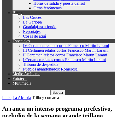
Horas de salida y puesta del sol
Otros fenómenos
Blogs
Las Cruces
La Garlopa
Guadalajara a fondo
Reportajes
Cosas de aquí
Especiales
IV Certamen relatos cortos Francisco Martín Larami
III Certamen relatos cortos Francisco Martín Larami
II Certamen relatos cortos Francisco Martín Larami
I Certamen relatos cortos Francisco Martín Larami
Tribuna de despedida
Pueblos abandonados: Romerosa
Medio Ambiente
Fototeca
Multimedia
Inicio
La Alcarria
Trillo y comarca
Arranca un intenso programa prefestivo,
preludio de la semana grande trillana