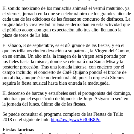
El sonido mexicano de los mariachis animará el vermú matutino, ya
el viernes, jornada en la que se celebrará otro de los grandes hitos de
cada una de las ediciones de las fiestas: su concurso de disfraces. La
originalidad y creatividad trillana se derrochan en esta actividad que
el público acoge con gran expectación año tras año, llenando la
plaza de toros de La Isla.
El sábado, 8 de septiembre, es el día grande de las fiestas, y en el
que los trillanos rinden devoción a su patrona, la Virgen del Campo,
en su ermita. Un año más, la imagen de la virgen será portada por
los fieles hasta la misma, donde se celebrará una Santa Misa y la
posterior procesión. Tras una jornada intensa, con encierro por el
campo incluido, el concierto de Café Quijano pondrá el broche de
oro al día, aunque éste no terminará ahí, pues la orquesta Strenos
seguirá la fiesta musical hasta bien entrada la madrugada.
El descenso de barcas y estaribeles será el protagonista del domingo,
mientras que el espectáculo de hipnosis de Jorge Astyaro lo será en
la jornada del lunes, último día de las fiestas.
Se puede consultar el programa completo de las Fiestas de Trillo
2018 en el siguiente link:
http://ow.ly/wxVi30lB8Pn
Fiestas taurinas