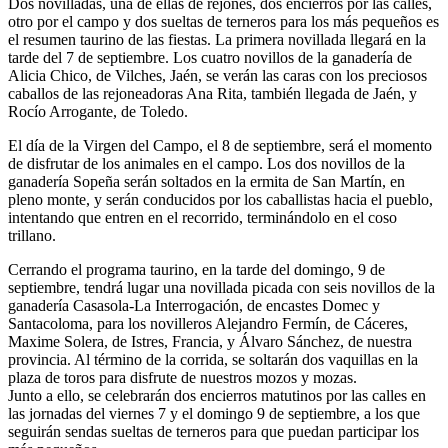
Dos novilladas, una de ellas de rejones, dos encierros por las calles,
otro por el campo y dos sueltas de terneros para los más pequeños es
el resumen taurino de las fiestas. La primera novillada llegará en la
tarde del 7 de septiembre. Los cuatro novillos de la ganadería de
Alicia Chico, de Vilches, Jaén, se verán las caras con los preciosos
caballos de las rejoneadoras Ana Rita, también llegada de Jaén, y
Rocío Arrogante, de Toledo.
El día de la Virgen del Campo, el 8 de septiembre, será el momento
de disfrutar de los animales en el campo. Los dos novillos de la
ganadería Sopeña serán soltados en la ermita de San Martín, en
pleno monte, y serán conducidos por los caballistas hacia el pueblo,
intentando que entren en el recorrido, terminándolo en el coso
trillano.
Cerrando el programa taurino, en la tarde del domingo, 9 de
septiembre, tendrá lugar una novillada picada con seis novillos de la
ganadería Casasola-La Interrogación, de encastes Domec y
Santacoloma, para los novilleros Alejandro Fermín, de Cáceres,
Maxime Solera, de Istres, Francia, y Álvaro Sánchez, de nuestra
provincia. Al término de la corrida, se soltarán dos vaquillas en la
plaza de toros para disfrute de nuestros mozos y mozas.
Junto a ello, se celebrarán dos encierros matutinos por las calles en
las jornadas del viernes 7 y el domingo 9 de septiembre, a los que
seguirán sendas sueltas de terneros para que puedan participar los