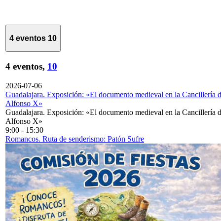
4 eventos
10
4 eventos,
10
2026-07-06
Guadalajara. Exposición: «El documento medieval en la Cancillería 
Alfonso X»
Guadalajara. Exposición: «El documento medieval en la Cancillería 
Alfonso X»
9:00
-
15:30
Romancos. Ruta de senderismo: Patón Sufre