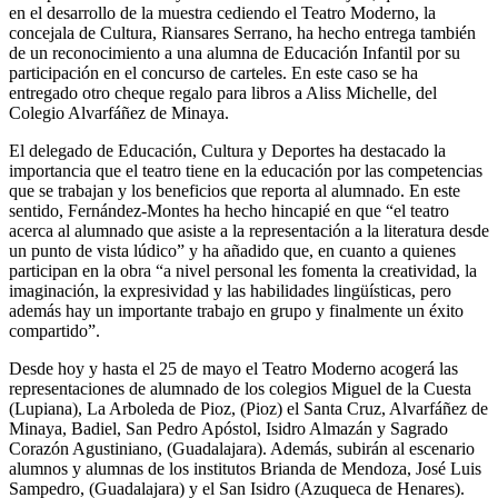
en el desarrollo de la muestra cediendo el Teatro Moderno, la
concejala de Cultura, Riansares Serrano, ha hecho entrega también
de un reconocimiento a una alumna de Educación Infantil por su
participación en el concurso de carteles. En este caso se ha
entregado otro cheque regalo para libros a Aliss Michelle, del
Colegio Alvarfáñez de Minaya.
El delegado de Educación, Cultura y Deportes ha destacado la
importancia que el teatro tiene en la educación por las competencias
que se trabajan y los beneficios que reporta al alumnado. En este
sentido, Fernández-Montes ha hecho hincapié en que “el teatro
acerca al alumnado que asiste a la representación a la literatura desde
un punto de vista lúdico” y ha añadido que, en cuanto a quienes
participan en la obra “a nivel personal les fomenta la creatividad, la
imaginación, la expresividad y las habilidades lingüísticas, pero
además hay un importante trabajo en grupo y finalmente un éxito
compartido”.
Desde hoy y hasta el 25 de mayo el Teatro Moderno acogerá las
representaciones de alumnado de los colegios Miguel de la Cuesta
(Lupiana), La Arboleda de Pioz, (Pioz) el Santa Cruz, Alvarfáñez de
Minaya, Badiel, San Pedro Apóstol, Isidro Almazán y Sagrado
Corazón Agustiniano, (Guadalajara). Además, subirán al escenario
alumnos y alumnas de los institutos Brianda de Mendoza, José Luis
Sampedro, (Guadalajara) y el San Isidro (Azuqueca de Henares).