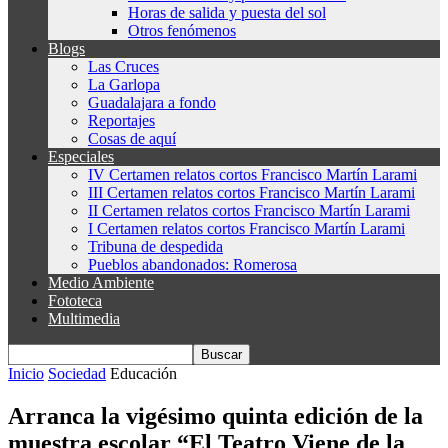
Horas de salida y puesta del sol
Otros fenómenos
Blogs
Las Cruces
La Garlopa
Guadalajara a fondo
Reportajes
Cosas de aquí
Especiales
IV Certamen relatos cortos Francisco Martín Larami
III Certamen relatos cortos Francisco Martín Larami
II Certamen relatos cortos Francisco Martín Larami
I Certamen relatos cortos Francisco Martín Larami
Tribuna de despedida
Pueblos abandonados: Romerosa
Medio Ambiente
Fototeca
Multimedia
Inicio
Sociedad
Educación
Arranca la vigésimo quinta edición de la
muestra escolar “El Teatro Viene de la