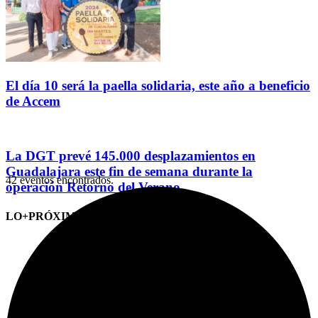
El día 10 será la paella solidaria, este año a beneficio
de Accem
La DGT prevé 145.000 desplazamientos en
Guadalajara este fin de semana durante la
42 eventos encontrados.
operación Retorno del Verano
LO+PRÓXIMO (CITAS)