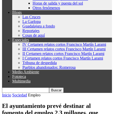
Horas de salida y puesta del sol
Otros fenómenos
Blogs
Las Cruces
La Garlopa
Guadalajara a fondo
Reportajes
Cosas de aquí
Especiales
IV Certamen relatos cortos Francisco Martín Larami
III Certamen relatos cortos Francisco Martín Larami
II Certamen relatos cortos Francisco Martín Larami
I Certamen relatos cortos Francisco Martín Larami
Tribuna de despedida
Pueblos abandonados: Romerosa
Medio Ambiente
Fototeca
Multimedia
Inicio
Sociedad
Empleo
El ayuntamiento prevé destinar al
fomento del empleo 2,3 millones, que