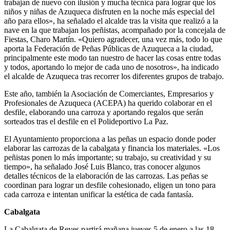
trabajan de nuevo con ilusión y mucha técnica para lograr que los
niños y niñas de Azuqueca disfruten en la noche más especial del
año para ellos», ha señalado el alcalde tras la visita que realizó a la
nave en la que trabajan los peñistas, acompañado por la concejala de
Fiestas, Charo Martín. «Quiero agradecer, una vez más, todo lo que
aporta la Federación de Peñas Públicas de Azuqueca a la ciudad,
principalmente este modo tan nuestro de hacer las cosas entre todas
y todos, aportando lo mejor de cada uno de nosotros», ha indicado
el alcalde de Azuqueca tras recorrer los diferentes grupos de trabajo.
Este año, también la Asociación de Comerciantes, Empresarios y
Profesionales de Azuqueca (ACEPA) ha querido colaborar en el
desfile, elaborando una carroza y aportando regalos que serán
sorteados tras el desfile en el Polideportivo La Paz.
El Ayuntamiento proporciona a las peñas un espacio donde poder
elaborar las carrozas de la cabalgata y financia los materiales. «Los
peñistas ponen lo más importante; su trabajo, su creatividad y su
tiempo», ha señalado José Luis Blanco, tras conocer algunos
detalles técnicos de la elaboración de las carrozas. Las peñas se
coordinan para lograr un desfile cohesionado, eligen un tono para
cada carroza e intentan unificar la estética de cada fantasía.
Cabalgata
La Cabalgata de Reyes partirá mañana jueves 5 de enero a las 18