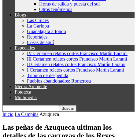
Horas de salida y puesta del sol
Otros fenómenos
Blogs
Las Cruces
La Garlopa
Guadalajara a fondo
Reportajes
Cosas de aquí
Especiales
IV Certamen relatos cortos Francisco Martín Larami
III Certamen relatos cortos Francisco Martín Larami
II Certamen relatos cortos Francisco Martín Larami
I Certamen relatos cortos Francisco Martín Larami
Tribuna de despedida
Pueblos abandonados: Romerosa
Medio Ambiente
Fototeca
Multimedia
Inicio
La Campiña
Azuqueca
Las peñas de Azuqueca ultiman los
detalles de las carrozas de los Reyes