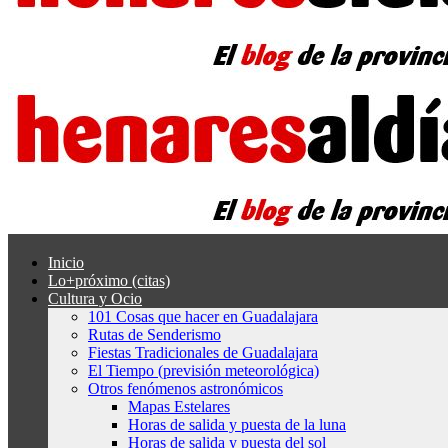
Inicio
Lo+próximo (citas)
Cultura y Ocio
101 Cosas que hacer en Guadalajara
Rutas de Senderismo
Fiestas Tradicionales de Guadalajara
El Tiempo (previsión meteorológica)
Otros fenómenos astronómicos
Mapas Estelares
Horas de salida y puesta de la luna
Horas de salida y puesta del sol