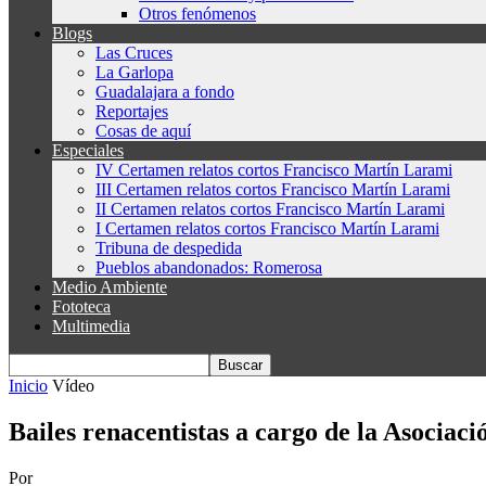
Otros fenómenos
Blogs
Las Cruces
La Garlopa
Guadalajara a fondo
Reportajes
Cosas de aquí
Especiales
IV Certamen relatos cortos Francisco Martín Larami
III Certamen relatos cortos Francisco Martín Larami
II Certamen relatos cortos Francisco Martín Larami
I Certamen relatos cortos Francisco Martín Larami
Tribuna de despedida
Pueblos abandonados: Romerosa
Medio Ambiente
Fototeca
Multimedia
Inicio
Vídeo
Bailes renacentistas a cargo de la Asocia
Por