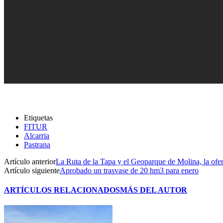
Etiquetas
FITUR
Alcarria
Pastrana
Artículo anterior
La Ruta de la Tapa y el Geoparque de Molina, la ofe
Artículo siguiente
Aprobado un trasvase de 20 hm3 para enero
ARTÍCULOS RELACIONADOS
MÁS DEL AUTOR