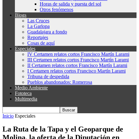
Horas de salida y puesta del sol
Otros fenómenos
Blogs
Las Cruces
La Garlopa
Guadalajara a fondo
Reportajes
Cosas de aquí
Especiales
IV Certamen relatos cortos Francisco Martín Larami
III Certamen relatos cortos Francisco Martín Larami
II Certamen relatos cortos Francisco Martín Larami
I Certamen relatos cortos Francisco Martín Larami
Tribuna de despedida
Pueblos abandonados: Romerosa
Medio Ambiente
Fototeca
Multimedia
Inicio
Especiales
La Ruta de la Tapa y el Geoparque de
Molina, la oferta de la Diputación en