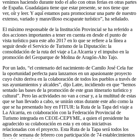
venimos haciendo durante todo el año con otras ferias en otras partes
de España. Guadalajara tiene que estar presente, se nos tiene que
ver, oír y leer. Y aquí estamos para promocionar una parte de nuestro
extenso, variado y maravilloso escaparate turístico”, ha señalado.
El máximo responsable de la Institución Provincial se ha referido a
dos acciones importantes a tener en cuenta en desde el punto de
vista turístico para este año 2017 en lo que se refiere a la línea a
seguir desde el Servicio de Turismo de la Diputación: la
consolidación de la ruta del viaje a La Alcarria y el impulso en la
promoción del Geoparque de Molina de Aragón-Alto Tajo.
Por un lado, “el centenario del nacimiento de Camilo José Cela fue
la oportunidad perfecta para lanzarnos en un apasionante proyecto
cuyo éxito deriva en la colaboración de todos los pueblos a través de
sus ayuntamientos y alcaldes”, dijo Latre, incidiendo en que “hemos
sentado las bases de la promoción de este gran itinerario turístico y
cultural”. Pero las actividades no van a cesar y, a la multitud de estas
que se han llevado a cabo, se unirán otras durante este año como la
que se ha presentado hoy en FITUR: la Ruta de la Tapa del viaje a
La Alcarria, en colaboración con la Federación Provincial de
Turismo integrada en CEOE-CEPYME, a quien el presidente ha
agradecido su colaboración en esta y en otras iniciativas
relacionadas con el proyecto. Esta Ruta de la Tapa será todos los
fines de semana de febrero con participación de 74 establecimientos