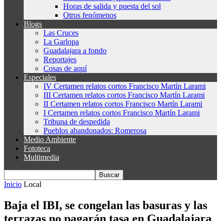
Horas de salida y puesta del sol
Otros fenómenos
Blogs
Las Cruces
La Garlopa
Guadalajara a fondo
Reportajes
Cosas de aquí
Especiales
IV Certamen relatos cortos Francisco Martín Larami
III Certamen relatos cortos Francisco Martín Larami
II Certamen relatos cortos Francisco Martín Larami
I Certamen relatos cortos Francisco Martín Larami
Tribuna de despedida
Pueblos abandonados: Romerosa
Medio Ambiente
Fototeca
Multimedia
Inicio
Local
Baja el IBI, se congelan las basuras y las
terrazas no pagarán tasa en Guadalajara