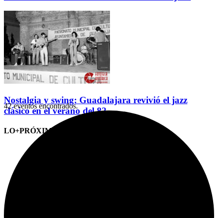
Nostalgia y swing: Guadalajara revivió el jazz
42 eventos encontrados.
clásico en el verano del 82
LO+PRÓXIMO (CITAS)