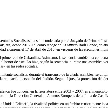
uventudes Socialistas, ha sido condenada por el Juzgado de Primera Ins
adalajara) desde 2015. Tal como recoge en
El Mundo
Raúl Conde, colab
idad alcarreña el 17 de abril de 2015, en vísperas de las elecciones muni
 al primer edil de Cabanillas. Asimismo, la sentencia también ha conde
 al honor de éste. Lo hizo, según la sentencia, durante una asamblea ve
s» en las redes sociales.
itante socialista, durante el transcurso de la citada asamblea, se dirig
 reputación personal» del aludido. Según el juez, la protección del der
egón fue concejal en la legislatura entre 2003 y 2007, es el municipio de
sora de la Dirección General de Asuntos Europeos de la Junta de Casti
e Unidad Editorial, la rivalidad política en un ámbito estrictamente lo