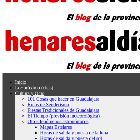
Inicio
Lo+próximo (citas)
Cultura y Ocio
101 Cosas que hacer en Guadalajara
Rutas de Senderismo
Fiestas Tradicionales de Guadalajara
El Tiempo (previsión meteorológica)
Otros fenómenos astronómicos
Mapas Estelares
Horas de salida y puesta de la luna
Horas de salida y puesta del sol