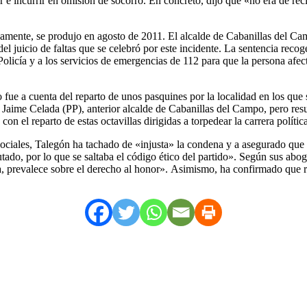
 e incurrir en omisión de socorro. En concreto, dijo que «no era de rec
amente, se produjo en agosto de 2011. El alcalde de Cabanillas del Camp
 del juicio de faltas que se celebró por este incidente. La sentencia rec
Policía y a los servicios de emergencias de 112 para que la persona afec
o fue a cuenta del reparto de unos pasquines por la localidad en los que
ra Jaime Celada (PP), anterior alcalde de Cabanillas del Campo, pero re
on el reparto de estas octavillas dirigidas a torpedear la carrera polític
ociales, Talegón ha tachado de «injusta» la condena y a asegurado que 
tado, por lo que se saltaba el código ético del partido». Según sus aboga
ica, prevalece sobre el derecho al honor». Asimismo, ha confirmado que r