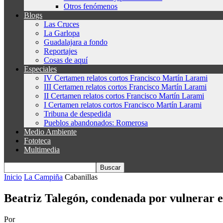
Otros fenómenos
Blogs
Las Cruces
La Garlopa
Guadalajara a fondo
Reportajes
Cosas de aquí
Especiales
IV Certamen relatos cortos Francisco Martín Larami
III Certamen relatos cortos Francisco Martín Larami
II Certamen relatos cortos Francisco Martín Larami
I Certamen relatos cortos Francisco Martín Larami
Tribuna de despedida
Pueblos abandonados: Romerosa
Medio Ambiente
Fototeca
Multimedia
Inicio
La Campiña
Cabanillas
Beatriz Talegón, condenada por vulnerar el
Por