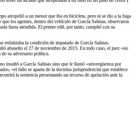
ibo tener un alcalde que atropellaba a un niño en un paso de cebra y
o atropelló a un menor que iba en bicicleta, pero ni se dio a la fuga
oge que los agentes, dentro del vehículo de García Salinas, observaron
tada fuera atendida. El primer edil, por tanto, cumplió con su
 se enfatizaba la condición de imputado de García Salinas.
sultó absuelto el 27 de noviembre de 2015. En todo caso, el juez «no
a de su adversario político.
no insultó a García Salinas sino que le llamó «sinvergüenza por
dos, «el fallo se aparta de la doctrina jurisprudencial que establece
ecurrirá la sentencia presentando un recurso de apelación ante la