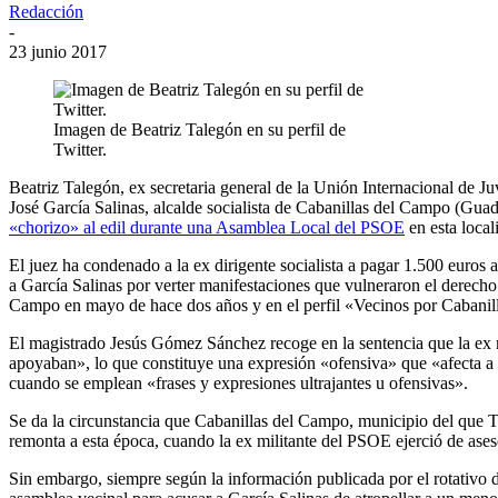
Redacción
-
23 junio 2017
Imagen de Beatriz Talegón en su perfil de
Twitter.
Beatriz Talegón, ex secretaria general de la Unión Internacional de J
José García Salinas, alcalde socialista de Cabanillas del Campo (Gu
«chorizo» al edil durante una Asamblea Local del PSOE
en esta local
El juez ha condenado a la ex dirigente socialista a pagar 1.500 euros
a García Salinas por verter manifestaciones que vulneraron el derecho
Campo en mayo de hace dos años y en el perfil «Vecinos por Cabanilla
El magistrado Jesús Gómez Sánchez recoge en la sentencia que la ex mil
apoyaban», lo que constituye una expresión «ofensiva» que «afecta a la
cuando se emplean «frases y expresiones ultrajantes u ofensivas».
Se da la circunstancia que Cabanillas del Campo, municipio del que Tal
remonta a esta época, cuando la ex militante del PSOE ejerció de ase
Sin embargo, siempre según la información publicada por el rotativo d