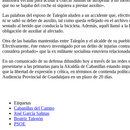
asamblea vecinal para acusar a García Salinas de atropellar a un menor
que no se bajaba del coche ni siquiera a prestar auxilio».
Las palabras del esposo de Talegón aluden a un accidente que, efectiv
ni se saltó su deber de auxilio, tal como queda reflejado en el archivo
sentado al herido que conducía la bicicleta. Además, aquél llamó a la 
obligación de auxiliar al afectado.
Otra de las batallas mantenidas entre Talegón y el alcalde de su puebl
Efectivamente, éste estuvo investigado por un delito de injurias cont
considera probado» que la ex militante socialista estuviera relacionada c
En un comunicado de su defensa difundido hoy a través de las redes s
presentarse a las primarias para la Alcaldía de Cabanillas estando impu
que la libertad de expresión y crítica, en términos de contienda polít
Audiencia Provincial de Guadalajara en un plazo de 20 días.
Etiquetas
Cabanillas del Campo
José García Salinas
Beatriz Talegón
PSOE