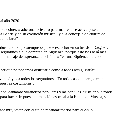
 al año 2020.
 su esfuerzo adicional este año para mantenerse activa pese a la
la Banda y en su evolución musical, y a la concejala de cultura del
otenciarla”.
mbién con la que siempre se puede escuchar en su tienda, “Rasgos”.
os seguntinos a que compren en Sigüenza, porque esto nos hará más
ar un mensaje de esperanza en el futuro “en una Sigüenza llena de
cer que no podamos disfrutarla como a todos nos gustaría”.
ventud y por todos los seguntinos”. En todo caso, la pregonera ha
nuestras costumbres”.
udad, cantando villancicos populares y las coplillas. “Este año la ronda
a, para hacer después una mención especial a la Banda de Música, y
de muy joven con el fin de recaudar fondos para el Asilo.