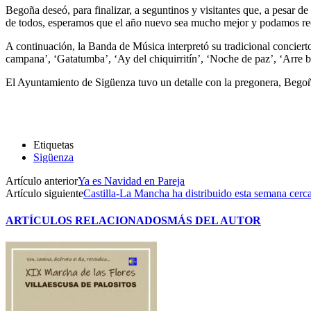
Begoña deseó, para finalizar, a seguntinos y visitantes que, a pesar d
de todos, esperamos que el año nuevo sea mucho mejor y podamos rec
A continuación, la Banda de Música interpretó su tradicional concier
campana’, ‘Gatatumba’, ‘Ay del chiquirritín’, ‘Noche de paz’, ‘Arre bo
El Ayuntamiento de Sigüenza tuvo un detalle con la pregonera, Bego
Etiquetas
Sigüenza
Artículo anterior
Ya es Navidad en Pareja
Artículo siguiente
Castilla-La Mancha ha distribuido esta semana cerca 
ARTÍCULOS RELACIONADOS
MÁS DEL AUTOR