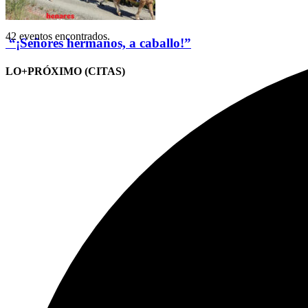
42 eventos encontrados.
“¡Señores hermanos, a caballo!”
LO+PRÓXIMO (CITAS)