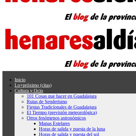
Inicio
Lo+próximo (citas)
Cultura y Ocio
101 Cosas que hacer en Guadalajara
Rutas de Senderismo
Fiestas Tradicionales de Guadalajara
El Tiempo (previsión meteorológica)
Otros fenómenos astronómicos
Mapas Estelares
Horas de salida y puesta de la luna
Horas de salida y puesta del sol