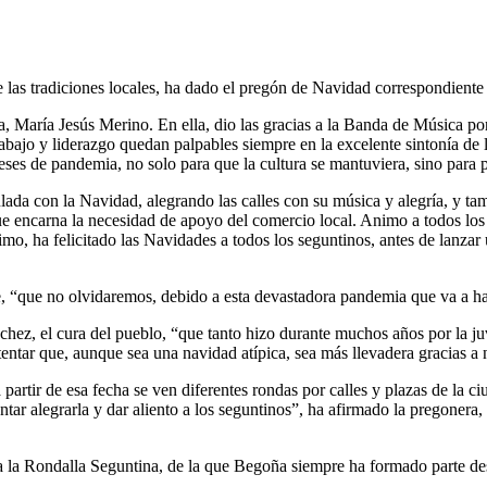
las tradiciones locales, ha dado el pregón de Navidad correspondiente
, María Jesús Merino. En ella, dio las gracias a la Banda de Música por
abajo y liderazgo quedan palpables siempre en la excelente sintonía de 
es de pandemia, no solo para que la cultura se mantuviera, sino para p
ada con la Navidad, alegrando las calles con su música y alegría, y ta
que encarna la necesidad de apoyo del comercio local. Animo a todos l
último, ha felicitado las Navidades a todos los seguntinos, antes de lanz
, “que no olvidaremos, debido a esta devastadora pandemia que va a ha
hez, el cura del pueblo, “que tanto hizo durante muchos años por la ju
entar que, aunque sea una navidad atípica, sea más llevadera gracias a 
partir de esa fecha se ven diferentes rondas por calles y plazas de la ci
ntar alegrarla y dar aliento a los seguntinos”, ha afirmado la pregoner
a la Rondalla Seguntina, de la que Begoña siempre ha formado parte des