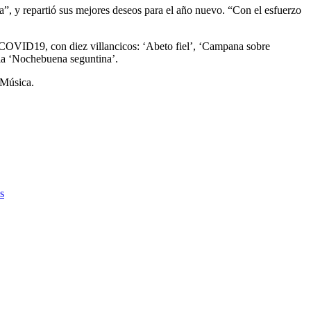
la”, y repartió sus mejores deseos para el año nuevo. “Con el esfuerzo
tiCOVID19, con diez villancicos: ‘Abeto fiel’, ‘Campana sobre
n la ‘Nochebuena seguntina’.
 Música.
s