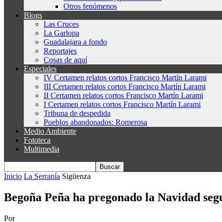
Otros fenómenos
Blogs
Las Cruces
La Garlopa
Guadalajara a fondo
Reportajes
Cosas de aquí
Especiales
IV Certamen relatos cortos Francisco Martín Larami
III Certamen relatos cortos Francisco Martín Larami
II Certamen relatos cortos Francisco Martín Larami
I Certamen relatos cortos Francisco Martín Larami
Tribuna de despedida
Pueblos abandonados: Romerosa
Medio Ambiente
Fototeca
Multimedia
Inicio
La Serranía
Sigüenza
Begoña Peña ha pregonado la Navidad seg
Por