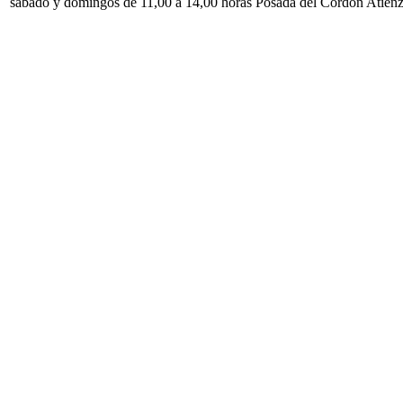
sábado y domingos de 11,00 a 14,00 horas Posada del Cordón Atien