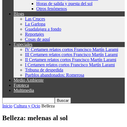
Horas de salida y puesta del sol
Otros fenómenos
Blogs
Las Cruces
La Garlopa
Guadalajara a fondo
Reportajes
Cosas de aquí
Especiales
IV Certamen relatos cortos Francisco Martín Larami
III Certamen relatos cortos Francisco Martín Larami
II Certamen relatos cortos Francisco Martín Larami
I Certamen relatos cortos Francisco Martín Larami
Tribuna de despedida
Pueblos abandonados: Romerosa
Medio Ambiente
Fototeca
Multimedia
Inicio
Cultura y Ocio
Belleza
Belleza: melenas al sol