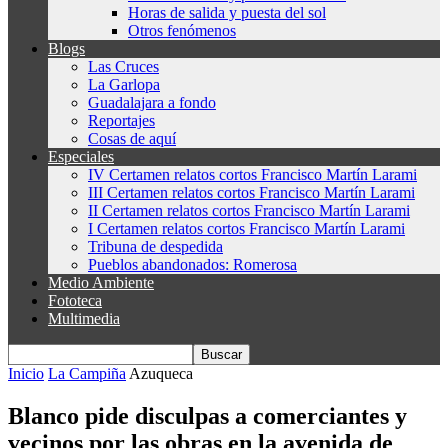
Horas de salida y puesta del sol
Otros fenómenos
Blogs
Las Cruces
La Garlopa
Guadalajara a fondo
Reportajes
Cosas de aquí
Especiales
IV Certamen relatos cortos Francisco Martín Larami
III Certamen relatos cortos Francisco Martín Larami
II Certamen relatos cortos Francisco Martín Larami
I Certamen relatos cortos Francisco Martín Larami
Tribuna de despedida
Pueblos abandonados: Romerosa
Medio Ambiente
Fototeca
Multimedia
Inicio
La Campiña
Azuqueca
Blanco pide disculpas a comerciantes y
vecinos por las obras en la avenida de