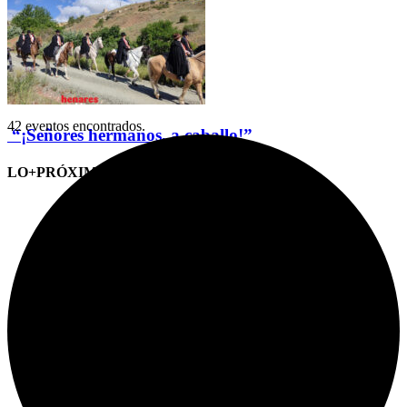
42 eventos encontrados.
“¡Señores hermanos, a caballo!”
LO+PRÓXIMO (CITAS)