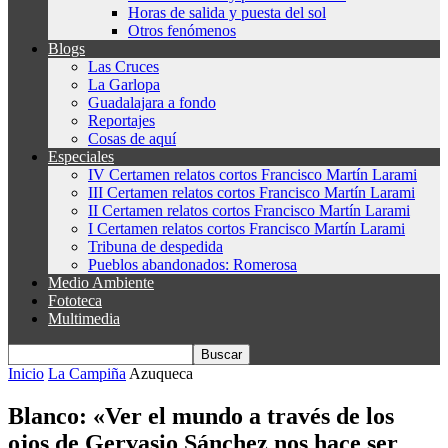
Horas de salida y puesta del sol
Otros fenómenos
Blogs
Las Cruces
La Garlopa
Guadalajara a fondo
Reportajes
Cosas de aquí
Especiales
IV Certamen relatos cortos Francisco Martín Larami
III Certamen relatos cortos Francisco Martín Larami
II Certamen relatos cortos Francisco Martín Larami
I Certamen relatos cortos Francisco Martín Larami
Tribuna de despedida
Pueblos abandonados: Romerosa
Medio Ambiente
Fototeca
Multimedia
Inicio
La Campiña
Azuqueca
Blanco: «Ver el mundo a través de los
ojos de Gervasio Sánchez nos hace ser