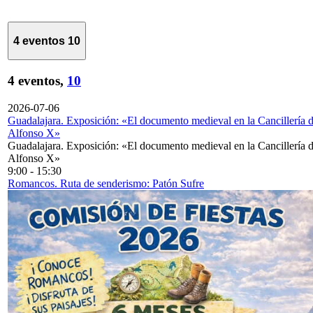
4 eventos
10
4 eventos,
10
2026-07-06
Guadalajara. Exposición: «El documento medieval en la Cancillería 
Alfonso X»
Guadalajara. Exposición: «El documento medieval en la Cancillería 
Alfonso X»
9:00
-
15:30
Romancos. Ruta de senderismo: Patón Sufre