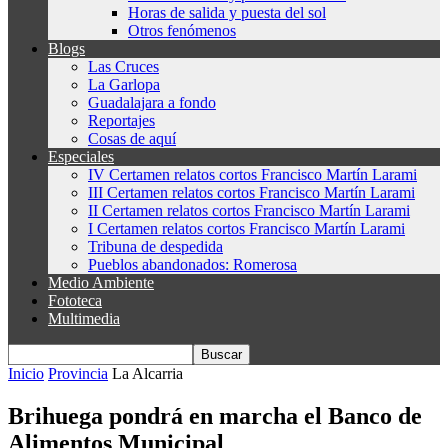
Horas de salida y puesta del sol
Otros fenómenos
Blogs
Las Cruces
La Garlopa
Guadalajara a fondo
Reportajes
Cosas de aquí
Especiales
IV Certamen relatos cortos Francisco Martín Larami
III Certamen relatos cortos Francisco Martín Larami
II Certamen relatos cortos Francisco Martín Larami
I Certamen relatos cortos Francisco Martín Larami
Tribuna de despedida
Pueblos abandonados: Romerosa
Medio Ambiente
Fototeca
Multimedia
Inicio
Provincia
La Alcarria
Brihuega pondrá en marcha el Banco de
Alimentos Municipal