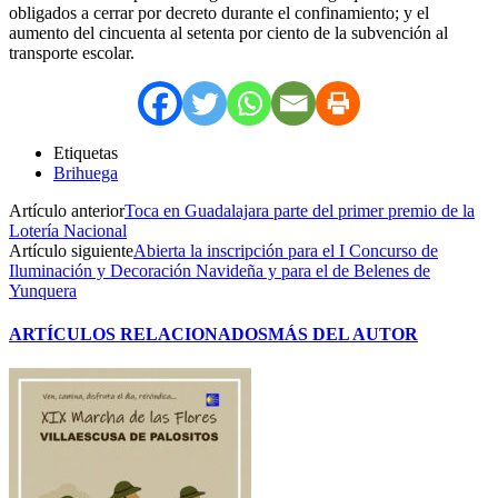
obligados a cerrar por decreto durante el confinamiento; y el
aumento del cincuenta al setenta por ciento de la subvención al
transporte escolar.
Etiquetas
Brihuega
Artículo anterior
Toca en Guadalajara parte del primer premio de la
Lotería Nacional
Artículo siguiente
Abierta la inscripción para el I Concurso de
Iluminación y Decoración Navideña y para el de Belenes de
Yunquera
ARTÍCULOS RELACIONADOS
MÁS DEL AUTOR