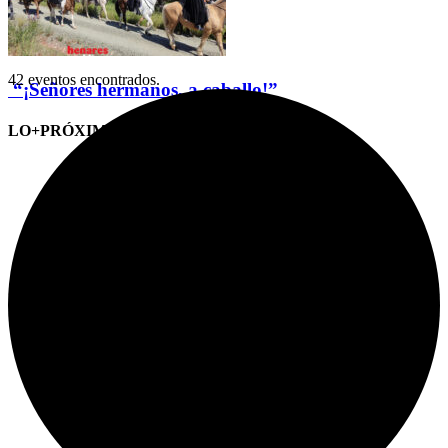
42 eventos encontrados.
“¡Señores hermanos, a caballo!”
LO+PRÓXIMO (CITAS)