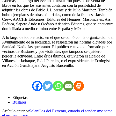
Además, a lo largo del evento se instalaron puestos de venta de
libros en los que los asistentes contaron con la posibilidad de
adquirir las obras de Pablo J. Llorente y de Julio Martínez. También
hubo ejemplares de otras editoriales, como de la francesa Jarvin
Crew, AACHE Ediciones, Editores del Henares, Masónica.es, Ars
Poética, Sapere Aude u Océano Atlántico Editores, que se encuentra
domiciliada a medio camino entre España y México.
A lo largo de todo el acto, en el que se contó con la organización del
Ayuntamiento de la localidad, se respetaron las normas dictadas por
Sanidad. Nadie las quebrantó. El público estuvo conformado por
vecinos de Bustares y por visitantes, que tampoco se quisieron
perder la actividad. Entre éstos últimos, estuvieron el alcalde de
Villares de Jadraque, Fidel Paredes, o el expresidente de Ecologistas
en Acción Guadalajara, Augusto Barcenilla.
Etiquetas
Bustares
Artículo anterior
Solanillos del Extremo, cuando el senderismo toma
el protagonismo…