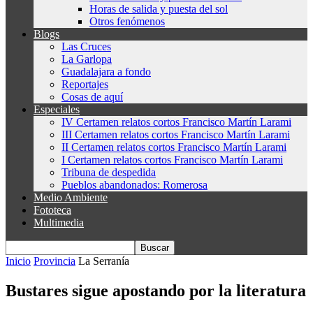
Horas de salida y puesta del sol
Otros fenómenos
Blogs
Las Cruces
La Garlopa
Guadalajara a fondo
Reportajes
Cosas de aquí
Especiales
IV Certamen relatos cortos Francisco Martín Larami
III Certamen relatos cortos Francisco Martín Larami
II Certamen relatos cortos Francisco Martín Larami
I Certamen relatos cortos Francisco Martín Larami
Tribuna de despedida
Pueblos abandonados: Romerosa
Medio Ambiente
Fototeca
Multimedia
Inicio
Provincia
La Serranía
Bustares sigue apostando por la literatura