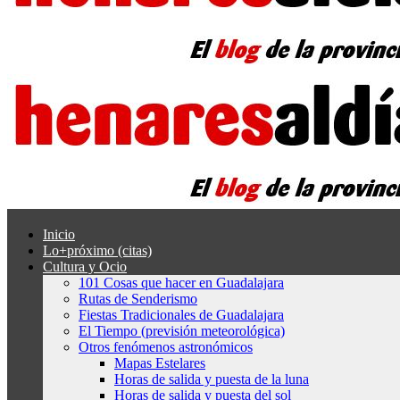
Inicio
Lo+próximo (citas)
Cultura y Ocio
101 Cosas que hacer en Guadalajara
Rutas de Senderismo
Fiestas Tradicionales de Guadalajara
El Tiempo (previsión meteorológica)
Otros fenómenos astronómicos
Mapas Estelares
Horas de salida y puesta de la luna
Horas de salida y puesta del sol