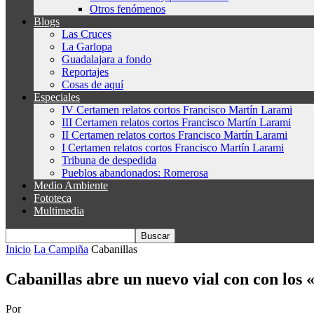
Otros fenómenos
Blogs
Las Cruces
La Garlopa
Guadalajara a fondo
Reportajes
Cosas de aquí
Especiales
IV Certamen relatos cortos Francisco Martín Larami
III Certamen relatos cortos Francisco Martín Larami
II Certamen relatos cortos Francisco Martín Larami
I Certamen relatos cortos Francisco Martín Larami
Tribuna de despedida
Pueblos abandonados: Romerosa
Medio Ambiente
Fototeca
Multimedia
Inicio
La Campiña
Cabanillas
Cabanillas abre un nuevo vial con con los 
Por