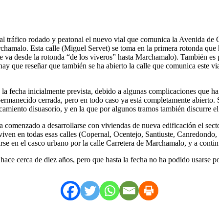
l tráfico rodado y peatonal el nuevo vial que comunica la Avenida de G
chamalo. Esta calle (Miguel Servet) se toma en la primera rotonda que h
 que va desde la rotonda “de los viveros” hasta Marchamalo). También es
y que reseñar que también se ha abierto la calle que comunica este vial
 a la fecha inicialmente prevista, debido a algunas complicaciones que h
permanecido cerrada, pero en todo caso ya está completamente abierto. S
miento disuasorio, y en la que por algunos tramos también discurre el c
a comenzado a desarrollarse con viviendas de nueva edificación el sect
 viven en todas esas calles (Copernal, Ocentejo, Santiuste, Canredondo,
narse en el casco urbano por la calle Carretera de Marchamalo, y a cont
hace cerca de diez años, pero que hasta la fecha no ha podido usarse po