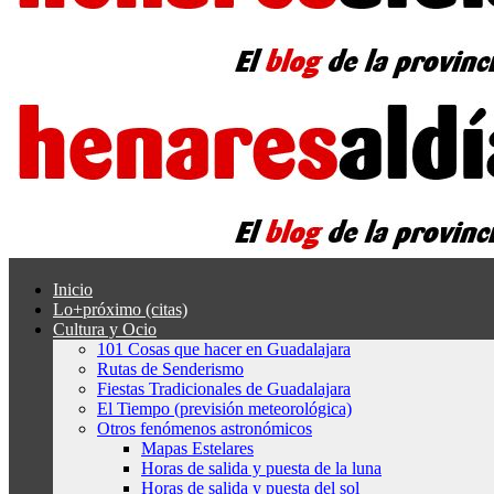
Inicio
Lo+próximo (citas)
Cultura y Ocio
101 Cosas que hacer en Guadalajara
Rutas de Senderismo
Fiestas Tradicionales de Guadalajara
El Tiempo (previsión meteorológica)
Otros fenómenos astronómicos
Mapas Estelares
Horas de salida y puesta de la luna
Horas de salida y puesta del sol