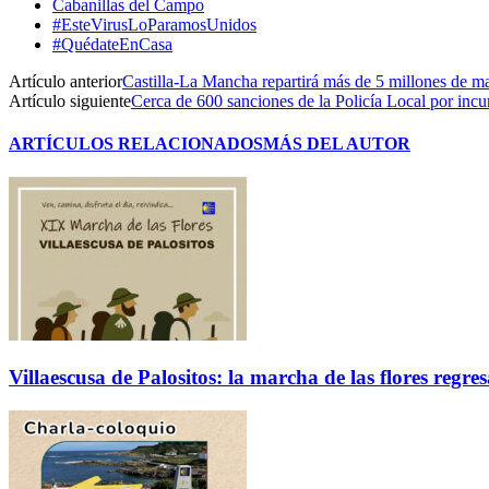
Cabanillas del Campo
#EsteVirusLoParamosUnidos
#QuédateEnCasa
Artículo anterior
Castilla-La Mancha repartirá más de 5 millones de ma
Artículo siguiente
Cerca de 600 sanciones de la Policía Local por inc
ARTÍCULOS RELACIONADOS
MÁS DEL AUTOR
Villaescusa de Palositos: la marcha de las flores regre