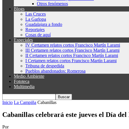
Otros fenómenos
Blogs
Las Cruces
La Garlopa
Guadalajara a fondo
Reportajes
Cosas de aquí
Especiales
IV Certamen relatos cortos Francisco Martín Larami
III Certamen relatos cortos Francisco Martín Larami
II Certamen relatos cortos Francisco Martín Larami
I Certamen relatos cortos Francisco Martín Larami
Tribuna de despedida
Pueblos abandonados: Romerosa
Medio Ambiente
Fototeca
Multimedia
Inicio
La Campiña
Cabanillas
Cabanillas celebrará este jueves el Día del
Por