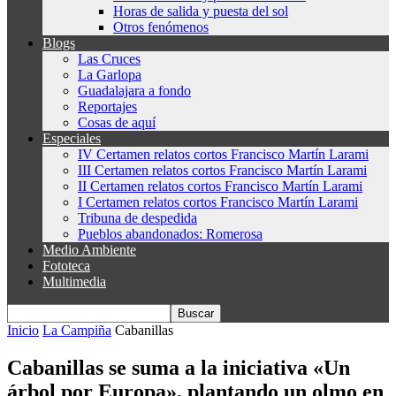
Horas de salida y puesta del sol
Otros fenómenos
Blogs
Las Cruces
La Garlopa
Guadalajara a fondo
Reportajes
Cosas de aquí
Especiales
IV Certamen relatos cortos Francisco Martín Larami
III Certamen relatos cortos Francisco Martín Larami
II Certamen relatos cortos Francisco Martín Larami
I Certamen relatos cortos Francisco Martín Larami
Tribuna de despedida
Pueblos abandonados: Romerosa
Medio Ambiente
Fototeca
Multimedia
Inicio
La Campiña
Cabanillas
Cabanillas se suma a la iniciativa «Un
árbol por Europa», plantando un olmo en