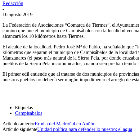
Redacción
-
16 agosto 2019
La Federación de Asociaciones “Comarca de Tiermes”, el Ayuntamiento 
camino que une el municipio de Campisábalos con la localidad vecina 
alcanzará los 10 kilómetros hasta Tiermes.
El alcalde de la localidad, Pedro José Mª de Pablo, ha señalado que “
kilómetros que separan el municipio de Campisábalos de la localidad v
Manzanares (el paso más natural de la Sierra Pela, por donde cruzaban 
pueblos de la Sierra Pela incomunicados, cuando siempre han tenido u
El primer edil entiende que al tratarse de dos municipios de provinci
nuestros pueblos no debería ser ningún impedimento el arreglo de esta
Etiquetas
Campisábalos
Artículo anterior
Ermita del Madroñal en Auñón
Artículo siguiente
Unidad política para defender lo nuestro: el agua