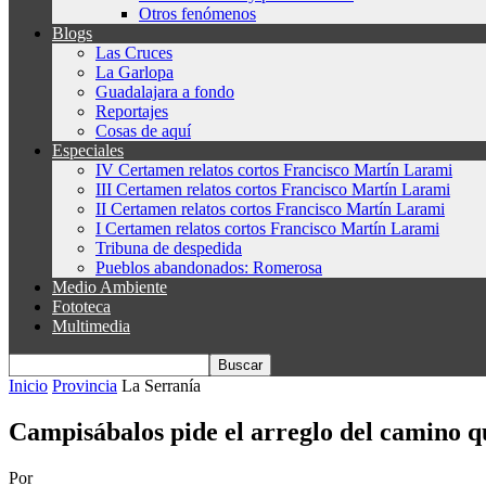
Otros fenómenos
Blogs
Las Cruces
La Garlopa
Guadalajara a fondo
Reportajes
Cosas de aquí
Especiales
IV Certamen relatos cortos Francisco Martín Larami
III Certamen relatos cortos Francisco Martín Larami
II Certamen relatos cortos Francisco Martín Larami
I Certamen relatos cortos Francisco Martín Larami
Tribuna de despedida
Pueblos abandonados: Romerosa
Medio Ambiente
Fototeca
Multimedia
Inicio
Provincia
La Serranía
Campisábalos pide el arreglo del camino qu
Por