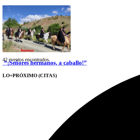
42 eventos encontrados.
“¡Señores hermanos, a caballo!”
LO+PRÓXIMO (CITAS)