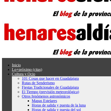
Inicio
Lo+próximo (citas)
Cultura y Ocio
101 Cosas que hacer en Guadalajara
Rutas de Senderismo
Fiestas Tradicionales de Guadalajara
El Tiempo (previsión meteorológica)
Otros fenómenos astronómicos
Mapas Estelares
Horas de salida y puesta de la luna
Horas de salida y puesta del sol