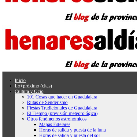
Inicio
Lo+próximo (citas)
Cultura y Ocio
101 Cosas que hacer en Guadalajara
Rutas de Senderismo
Fiestas Tradicionales de Guadalajara
El Tiempo (previsión meteorológica)
Otros fenómenos astronómicos
Mapas Estelares
Horas de salida y puesta de la luna
Horas de salida y puesta del sol