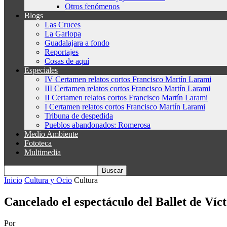
Otros fenómenos
Blogs
Las Cruces
La Garlopa
Guadalajara a fondo
Reportajes
Cosas de aquí
Especiales
IV Certamen relatos cortos Francisco Martín Larami
III Certamen relatos cortos Francisco Martín Larami
II Certamen relatos cortos Francisco Martín Larami
I Certamen relatos cortos Francisco Martín Larami
Tribuna de despedida
Pueblos abandonados: Romerosa
Medio Ambiente
Fototeca
Multimedia
Inicio
Cultura y Ocio
Cultura
Cancelado el espectáculo del Ballet de Víc
Por