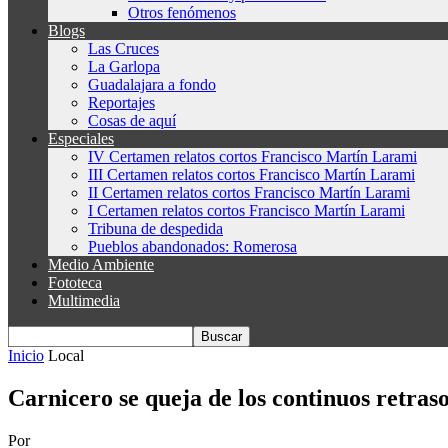
Otros fenómenos
Blogs
Las Cruces
La Garlopa
Guadalajara a fondo
Reportajes
Cosas de aquí
Especiales
IV Certamen relatos cortos Francisco Martín Larami
III Certamen relatos cortos Francisco Martín Larami
II Certamen relatos cortos Francisco Martín Larami
I Certamen relatos cortos Francisco Martín Larami
Tribuna de despedida
Pueblos abandonados: Romerosa
Medio Ambiente
Fototeca
Multimedia
Inicio
Local
Carnicero se queja de los continuos retrasos
Por