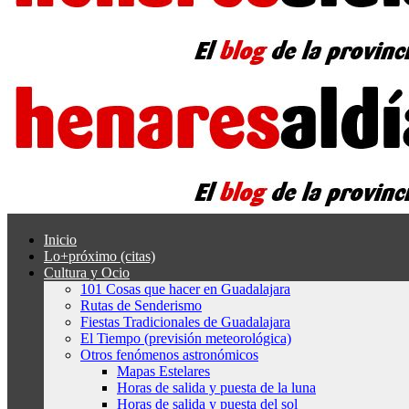
Inicio
Lo+próximo (citas)
Cultura y Ocio
101 Cosas que hacer en Guadalajara
Rutas de Senderismo
Fiestas Tradicionales de Guadalajara
El Tiempo (previsión meteorológica)
Otros fenómenos astronómicos
Mapas Estelares
Horas de salida y puesta de la luna
Horas de salida y puesta del sol