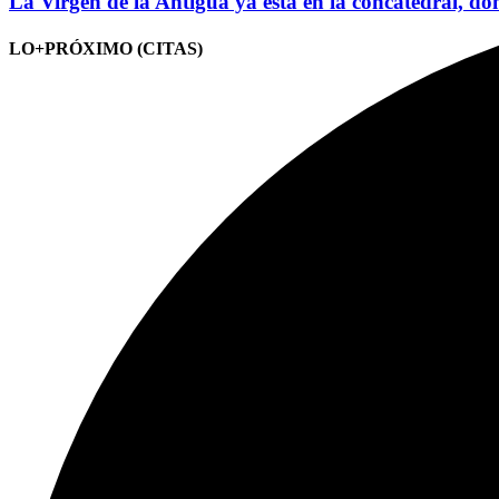
La Virgen de la Antigua ya está en la concatedral, do
LO+PRÓXIMO (CITAS)