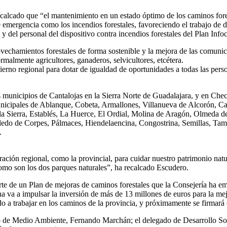
ecalcado que “el mantenimiento en un estado óptimo de los caminos fores
 de emergencia como los incendios forestales, favoreciendo el trabajo de 
y del personal del dispositivo contra incendios forestales del Plan In
ovechamientos forestales de forma sostenible y la mejora de las comuni
rmalmente agricultores, ganaderos, selvicultores, etcétera.
ierno regional para dotar de igualdad de oportunidades a todas las pers
unicipios de Cantalojas en la Sierra Norte de Guadalajara, y en Checa, 
municipales de Ablanque, Cobeta, Armallones, Villanueva de Alcorón, C
a Sierra, Establés, La Huerce, El Ordial, Molina de Aragón, Olmeda de 
edo de Corpes, Pálmaces, Hiendelaencina, Congostrina, Semillas, Tamaj
.
ración regional, como la provincial, para cuidar nuestro patrimonio natu
como son los dos parques naturales”, ha recalcado Escudero.
arte de un Plan de mejoras de caminos forestales que la Consejería ha e
ha va a impulsar la inversión de más de 13 millones de euros para la me
 a trabajar en los caminos de la provincia, y próximamente se firmará c
ero de Medio Ambiente, Fernando Marchán; el delegado de Desarrollo Sost