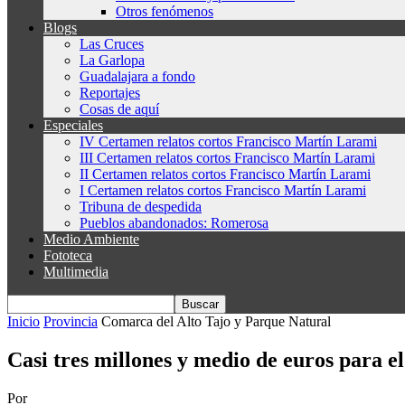
Otros fenómenos
Blogs
Las Cruces
La Garlopa
Guadalajara a fondo
Reportajes
Cosas de aquí
Especiales
IV Certamen relatos cortos Francisco Martín Larami
III Certamen relatos cortos Francisco Martín Larami
II Certamen relatos cortos Francisco Martín Larami
I Certamen relatos cortos Francisco Martín Larami
Tribuna de despedida
Pueblos abandonados: Romerosa
Medio Ambiente
Fototeca
Multimedia
Inicio
Provincia
Comarca del Alto Tajo y Parque Natural
Casi tres millones y medio de euros para e
Por