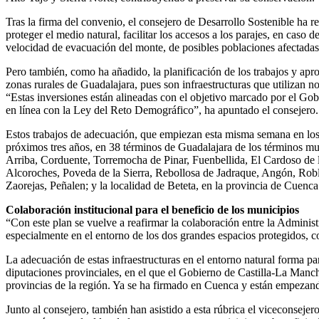
Tras la firma del convenio, el consejero de Desarrollo Sostenible ha r
proteger el medio natural, facilitar los accesos a los parajes, en caso
velocidad de evacuación del monte, de posibles poblaciones afectadas 
Pero también, como ha añadido, la planificación de los trabajos y apr
zonas rurales de Guadalajara, pues son infraestructuras que utilizan no
“Estas inversiones están alineadas con el objetivo marcado por el Gob
en línea con la Ley del Reto Demográfico”, ha apuntado el consejero.
Estos trabajos de adecuación, que empiezan esta misma semana en los m
próximos tres años, en 38 términos de Guadalajara de los términos 
Arriba, Corduente, Torremocha de Pinar, Fuenbellida, El Cardoso de l
Alcoroches, Poveda de la Sierra, Rebollosa de Jadraque, Angón, Robl
Zaorejas, Peñalen; y la localidad de Beteta, en la provincia de Cuenca
Colaboración institucional para el beneficio de los municipios
“Con este plan se vuelve a reafirmar la colaboración entre la Administ
especialmente en el entorno de los dos grandes espacios protegidos, 
La adecuación de estas infraestructuras en el entorno natural forma p
diputaciones provinciales, en el que el Gobierno de Castilla-La Manc
provincias de la región. Ya se ha firmado en Cuenca y están empezando
Junto al consejero, también han asistido a esta rúbrica el viceconsej