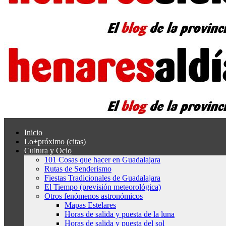
Inicio
Lo+próximo (citas)
Cultura y Ocio
101 Cosas que hacer en Guadalajara
Rutas de Senderismo
Fiestas Tradicionales de Guadalajara
El Tiempo (previsión meteorológica)
Otros fenómenos astronómicos
Mapas Estelares
Horas de salida y puesta de la luna
Horas de salida y puesta del sol