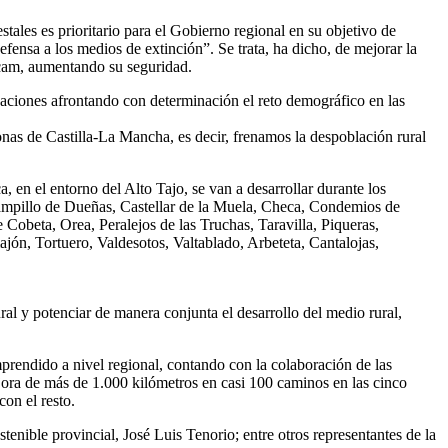
tales es prioritario para el Gobierno regional en su objetivo de
defensa a los medios de extinción”. Se trata, ha dicho, de mejorar la
focam, aumentando su seguridad.
caciones afrontando con determinación el reto demográfico en las
onas de Castilla-La Mancha, es decir, frenamos la despoblación rural
en el entorno del Alto Tajo, se van a desarrollar durante los
ampillo de Dueñas, Castellar de la Muela, Checa, Condemios de
Cobeta, Orea, Peralejos de las Truchas, Taravilla, Piqueras,
ón, Tortuero, Valdesotos, Valtablado, Arbeteta, Cantalojas,
ral y potenciar de manera conjunta el desarrollo del medio rural,
mprendido a nivel regional, contando con la colaboración de las
jora de más de 1.000 kilómetros en casi 100 caminos en las cinco
on el resto.
enible provincial, José Luis Tenorio; entre otros representantes de la