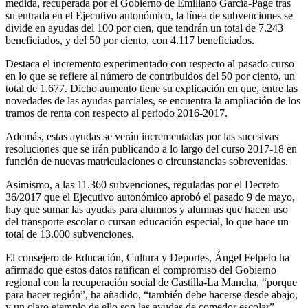
medida, recuperada por el Gobierno de Emiliano García-Page tras
su entrada en el Ejecutivo autonómico, la línea de subvenciones se
divide en ayudas del 100 por cien, que tendrán un total de 7.243
beneficiados, y del 50 por ciento, con 4.117 beneficiados.
Destaca el incremento experimentado con respecto al pasado curso
en lo que se refiere al número de contribuidos del 50 por ciento, un
total de 1.677. Dicho aumento tiene su explicación en que, entre las
novedades de las ayudas parciales, se encuentra la ampliación de los
tramos de renta con respecto al periodo 2016-2017.
Además, estas ayudas se verán incrementadas por las sucesivas
resoluciones que se irán publicando a lo largo del curso 2017-18 en
función de nuevas matriculaciones o circunstancias sobrevenidas.
Asimismo, a las 11.360 subvenciones, reguladas por el Decreto
36/2017 que el Ejecutivo autonómico aprobó el pasado 9 de mayo,
hay que sumar las ayudas para alumnos y alumnas que hacen uso
del transporte escolar o cursan educación especial, lo que hace un
total de 13.000 subvenciones.
El consejero de Educación, Cultura y Deportes, Ángel Felpeto ha
afirmado que estos datos ratifican el compromiso del Gobierno
regional con la recuperación social de Castilla-La Mancha, “porque
para hacer región”, ha añadido, “también debe hacerse desde abajo,
y un claro ejemplo de ello son las ayudas de comedor escolar”.