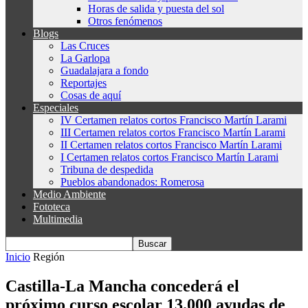
Horas de salida y puesta del sol
Otros fenómenos
Blogs
Las Cruces
La Garlopa
Guadalajara a fondo
Reportajes
Cosas de aquí
Especiales
IV Certamen relatos cortos Francisco Martín Larami
III Certamen relatos cortos Francisco Martín Larami
II Certamen relatos cortos Francisco Martín Larami
I Certamen relatos cortos Francisco Martín Larami
Tribuna de despedida
Pueblos abandonados: Romerosa
Medio Ambiente
Fototeca
Multimedia
Inicio
Región
Castilla-La Mancha concederá el
próximo curso escolar 13.000 ayudas de