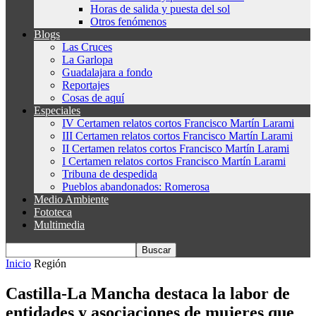
Horas de salida y puesta del sol
Otros fenómenos
Blogs
Las Cruces
La Garlopa
Guadalajara a fondo
Reportajes
Cosas de aquí
Especiales
IV Certamen relatos cortos Francisco Martín Larami
III Certamen relatos cortos Francisco Martín Larami
II Certamen relatos cortos Francisco Martín Larami
I Certamen relatos cortos Francisco Martín Larami
Tribuna de despedida
Pueblos abandonados: Romerosa
Medio Ambiente
Fototeca
Multimedia
Inicio
Región
Castilla-La Mancha destaca la labor de
entidades y asociaciones de mujeres que