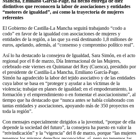
Mancha, Emiliano García-Page, ha hecho entrega de diez
distintivos que reconocen la labor de asociaciones y entidades
“motores de igualdad”, así como la trayectoria de mujeres
referentes
El Gobierno de Castilla-La Mancha seguirá trabajando “codo a
codo” en favor de la igualdad con asociaciones de mujeres y
entidades de la región, a las que ya está destinando 1,8 millones de
euros, apelando, además, al “consenso y compromiso político real”.
Así lo ha destacado la consejera de Igualdad, Sara Simón, en el acto
regional por el 8 de marzo, Día Internacional de las Mujeres,
celebrado este viernes en Quintanar del Rey (Cuenca), presidido por
el presidente de Castilla-La Mancha, Emiliano García-Page.
Simón ha agradecido la labor del tejido asociativo y de las entidades
cuya labor se basa en “proteger y ayudar a las víctimas de la
violencia; trabajar en planes de igualdad; en el empoderamiento, la
formación y el emprendimiento o en fomentar el asociacionismo”, al
tiempo que ha destacado que “nunca antes se había colaborado con
tantas entidades y asociaciones, apoyando más de 350 proyectos en
toda la región”.
Con mensajes especialmente dirigidos a la juventud, “porque de ella
depende la sociedad del futuro”, la consejera ha puesto en valor la
“reivindicación” y la “vigencia” del 8 de marzo, porque “las mujeres
tenemos los mismos derechos reconocidos, sí, pero no tenemos las