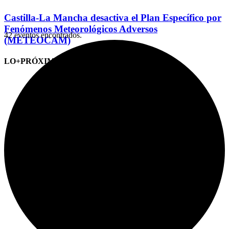
Castilla-La Mancha desactiva el Plan Específico por
Fenómenos Meteorológicos Adversos
42 eventos encontrados.
(METEOCAM)
LO+PRÓXIMO (CITAS)