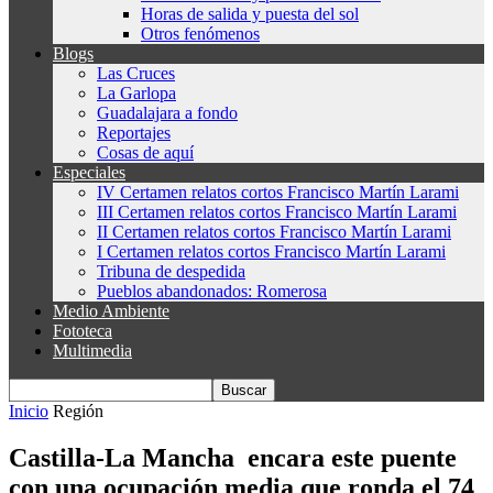
Horas de salida y puesta del sol
Otros fenómenos
Blogs
Las Cruces
La Garlopa
Guadalajara a fondo
Reportajes
Cosas de aquí
Especiales
IV Certamen relatos cortos Francisco Martín Larami
III Certamen relatos cortos Francisco Martín Larami
II Certamen relatos cortos Francisco Martín Larami
I Certamen relatos cortos Francisco Martín Larami
Tribuna de despedida
Pueblos abandonados: Romerosa
Medio Ambiente
Fototeca
Multimedia
Inicio
Región
Castilla-La Mancha encara este puente
con una ocupación media que ronda el 74