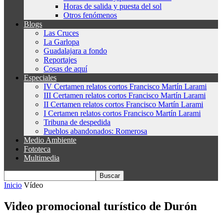
Horas de salida y puesta del sol
Otros fenómenos
Blogs
Las Cruces
La Garlopa
Guadalajara a fondo
Reportajes
Cosas de aquí
Especiales
IV Certamen relatos cortos Francisco Martín Larami
III Certamen relatos cortos Francisco Martín Larami
II Certamen relatos cortos Francisco Martín Larami
I Certamen relatos cortos Francisco Martín Larami
Tribuna de despedida
Pueblos abandonados: Romerosa
Medio Ambiente
Fototeca
Multimedia
Inicio
Vídeo
Video promocional turístico de Durón