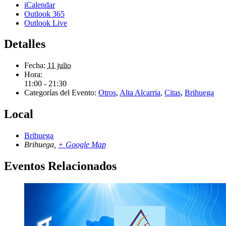
iCalendar
Outlook 365
Outlook Live
Detalles
Fecha:
11 julio
Hora:
11:00 - 21:30
Categorías del Evento:
Otros
,
Alta Alcarria
,
Citas
,
Brihuega
Local
Brihuega
Brihuega
,
+ Google Map
Eventos Relacionados