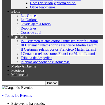
Horas de salida y puesta del sol
Otros fenómenos
Blogs
Las Cruces
La Garlopa
Guadalajara a fondo
Reportajes
Cosas de aquí
Especiales
IV Certamen relatos cortos Francisco Martín Larami
III Certamen relatos cortos Francisco Martín Larami
II Certamen relatos cortos Francisco Martín Larami
I Certamen relatos cortos Francisco Martín Larami
Tribuna de despedida
Pueblos abandonados: Romerosa
Medio Ambiente
Fototeca
Multimedia
« Todos los Eventos
Este evento ha pasado.