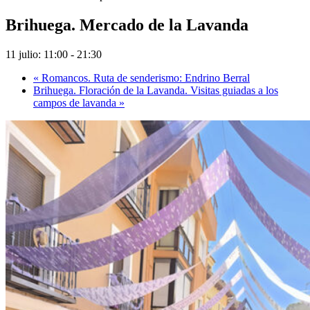
Brihuega. Mercado de la Lavanda
11 julio: 11:00
-
21:30
«
Romancos. Ruta de senderismo: Endrino Berral
Brihuega. Floración de la Lavanda. Visitas guiadas a los
campos de lavanda
»