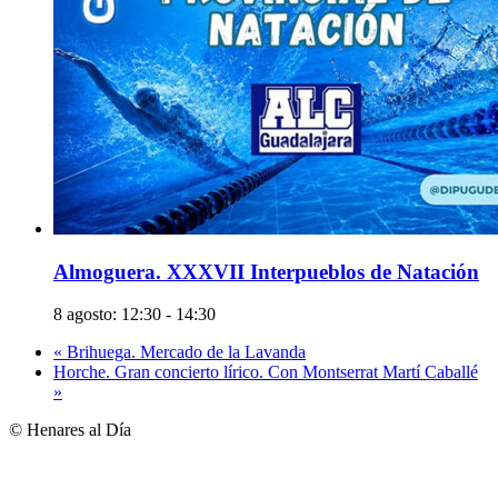
Almoguera. XXXVII Interpueblos de Natación
8 agosto: 12:30
-
14:30
«
Brihuega. Mercado de la Lavanda
Horche. Gran concierto lírico. Con Montserrat Martí Caballé
»
© Henares al Día