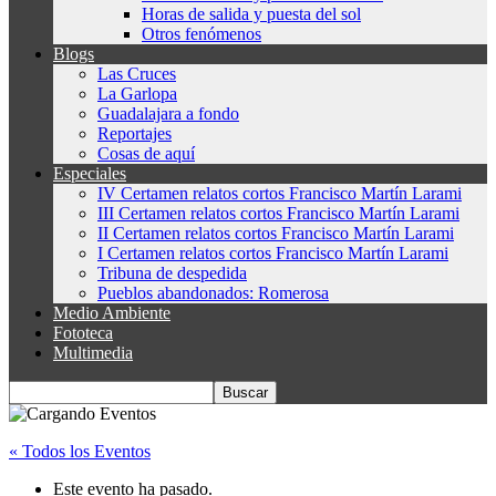
Horas de salida y puesta del sol
Otros fenómenos
Blogs
Las Cruces
La Garlopa
Guadalajara a fondo
Reportajes
Cosas de aquí
Especiales
IV Certamen relatos cortos Francisco Martín Larami
III Certamen relatos cortos Francisco Martín Larami
II Certamen relatos cortos Francisco Martín Larami
I Certamen relatos cortos Francisco Martín Larami
Tribuna de despedida
Pueblos abandonados: Romerosa
Medio Ambiente
Fototeca
Multimedia
« Todos los Eventos
Este evento ha pasado.