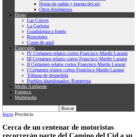
Horas de salida y puesta del sol
Otros fenómenos
Blogs
Las Cruces
La Garlopa
Guadalajara a fondo
Reportajes
Cosas de aquí
Especiales
IV Certamen relatos cortos Francisco Martín Larami
III Certamen relatos cortos Francisco Martín Larami
II Certamen relatos cortos Francisco Martín Larami
I Certamen relatos cortos Francisco Martín Larami
Tribuna de despedida
Pueblos abandonados: Romerosa
Medio Ambiente
Fototeca
Multimedia
Inicio
Provincia
Cerca de un centenar de motoristas
recorrerán parte del Camino del Cid a su