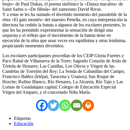
brujo» de Paul Dukas, el poema sinfónico la «Danza macabra» de
Saint Saëns o «De fábula» del zamorano David Rivas.
Y a estas se les ha sumado el divertido momento del pasodoble de la
obra «El gato montés» del maestro Penella, en cuya interpretación la
directora ha cedido la batuta a algunos de los escolares presentes, lo
que les ha permitido experimentar la sensación de dirigir una
orquesta y el reflejo que el movimiento de la batuta tiene en
ejecución de la obra que unas veces era rapidísima y otras lentísima,
propiciando momentos divertidos.
Los escolares participantes procedían de los CEIP Gloria Fuertes y
Paco Rabal de Villanueva de la Torre; Sagrado Corazón de Jesús de
Tórtola de Henares; Las Castillas, Los Olivos y Virgen de las
Candelas de Torrejón del Rey; La Senda de Cabanillas del Campo;
Francisco Ibáñez (Iriépal, Taracena y Usanos); San Roque de
Horche; Rufino Blanco, Río Henares, La Alcarria, Río Tajo y Las
Lomas de Guadalajara capital; Colegio de Educación Especial
Virgen del Amparo, y el concertado Niña María.
Etiquetas
Educación