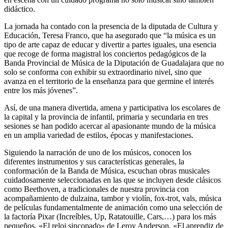
didáctico.
La jornada ha contado con la presencia de la diputada de Cultura y
Educación, Teresa Franco, que ha asegurado que “la música es un
tipo de arte capaz de educar y divertir a partes iguales, una esencia
que recoge de forma magistral los conciertos pedagógicos de la
Banda Provincial de Música de la Diputación de Guadalajara que no
solo se conforma con exhibir su extraordinario nivel, sino que
avanza en el territorio de la enseñanza para que germine el interés
entre los más jóvenes”.
Así, de una manera divertida, amena y participativa los escolares de
la capital y la provincia de infantil, primaria y secundaria en tres
sesiones se han podido acercar al apasionante mundo de la música
en un amplia variedad de estilos, épocas y manifestaciones.
Siguiendo la narración de uno de los músicos, conocen los
diferentes instrumentos y sus características generales, la
conformación de la Banda de Música, escuchan obras musicales
cuidadosamente seleccionadas en las que se incluyen desde clásicos
como Beethoven, a tradicionales de nuestra provincia con
acompañamiento de dulzaina, tambor y violín, fox-trot, vals, música
de películas fundamentalmente de animación como una selección de
la factoría Pixar (Increíbles, Up, Ratatouille, Cars,…) para los más
pequeños, «El reloj sincopado» de Leroy Anderson, «El aprendiz de