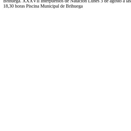
Brihuega. XXXVII Interpueblos de Natación Lunes 3 de agosto a las
18,30 horas Piscina Municipal de Brihuega