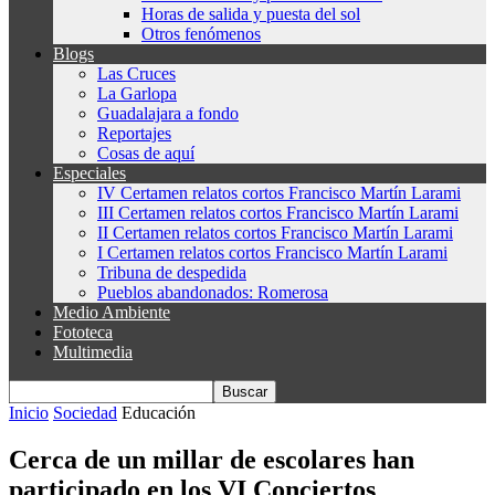
Horas de salida y puesta del sol
Otros fenómenos
Blogs
Las Cruces
La Garlopa
Guadalajara a fondo
Reportajes
Cosas de aquí
Especiales
IV Certamen relatos cortos Francisco Martín Larami
III Certamen relatos cortos Francisco Martín Larami
II Certamen relatos cortos Francisco Martín Larami
I Certamen relatos cortos Francisco Martín Larami
Tribuna de despedida
Pueblos abandonados: Romerosa
Medio Ambiente
Fototeca
Multimedia
Inicio
Sociedad
Educación
Cerca de un millar de escolares han
participado en los VI Conciertos