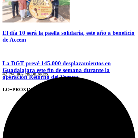
El día 10 será la paella solidaria, este año a beneficio
de Accem
La DGT prevé 145.000 desplazamientos en
Guadalajara este fin de semana durante la
42 eventos encontrados.
operación Retorno del Verano
LO+PRÓXIMO (CITAS)