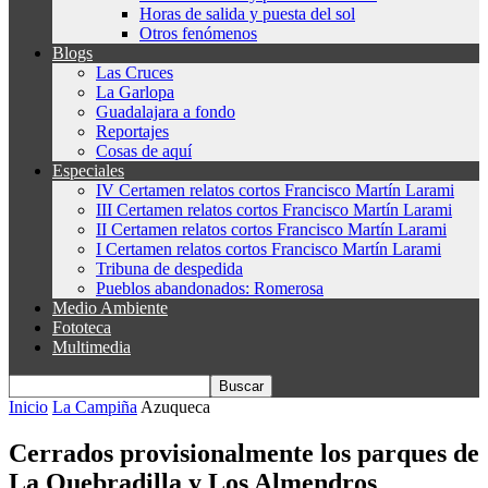
Horas de salida y puesta del sol
Otros fenómenos
Blogs
Las Cruces
La Garlopa
Guadalajara a fondo
Reportajes
Cosas de aquí
Especiales
IV Certamen relatos cortos Francisco Martín Larami
III Certamen relatos cortos Francisco Martín Larami
II Certamen relatos cortos Francisco Martín Larami
I Certamen relatos cortos Francisco Martín Larami
Tribuna de despedida
Pueblos abandonados: Romerosa
Medio Ambiente
Fototeca
Multimedia
Inicio
La Campiña
Azuqueca
Cerrados provisionalmente los parques de
La Quebradilla y Los Almendros