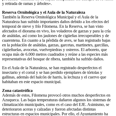
y retirada de ramas y árboles».
Reserva Ornitológica y el Aula de la Naturaleza
También la Reserva Ornitológica Municipal y el Aula de la
Naturaleza han sufrido importantes daños debido a los efectos del
temporal de nieve y frío Filomena. En la Reserva, se han visto
afectados el diorama en vivo, los voladeros de garzas y para la cría
de anátidas, así como los jaulones de cigüeñas irrecuperables y de
cuarentena. En cuanto a la pérdida de aves, se han registrado bajas
en la población de anátidas, garzas, garcetas, martinetes, garcillas,
cigüeñuelas, avocetas, vuelvepiedras y ostreros. El arboreto, que
ocupa más de 6.000 metros cuadrados y reúne a las especies más
representativas del bosque de ribera, también ha sufrido daños.
En el Aula de la Naturaleza, se han registrado desperfectos el
insectario y el corral y se han perdido ejemplares de tórtolas y
gallinas, además del halcón de harris, la lechuza y el cuervo que
habitaban en este espacio municipal.
Zona catastrófica
Además de estos, Filomena provocó otros muchos desperfectos en
Azuqueca. Las bajas temperaturas dañaron algunos los sistemas de
climatización municipales, como es el caso del EJE. Asimismo, se
deterioraron aceras y calzadas y fueron afectadas distintas
estructuras en espacios municipales. Por ello, el Ayuntamiento ha