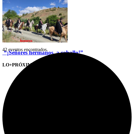
42 eventos encontrados.
“¡Señores hermanos, a caballo!”
LO+PRÓXIMO (CITAS)