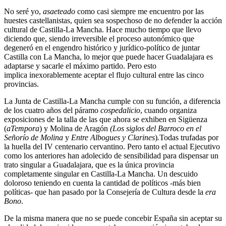
No seré yo,
asaeteado
como casi siempre me encuentro por las
huestes castellanistas, quien sea sospechoso de no defender la acción
cultural de Castilla-La Mancha. Hace mucho tiempo que llevo
diciendo que, siendo irreversible el proceso autonómico que
degeneró en el engendro histórico y jurídico-político de juntar
Castilla con La Mancha, lo mejor que puede hacer Guadalajara es
adaptarse y sacarle el máximo partido. Pero esto
implica inexorablemente aceptar el flujo cultural entre las cinco
provincias.
La Junta de Castilla-La Mancha cumple con su función, a diferencia
de los cuatro años del páramo
cospedalicio
, cuando organiza
exposiciones de la talla de las que ahora se exhiben en Sigüenza
(
aTempora
) y Molina de Aragón
(Los siglos del Barroco en el
Señorío de Molina
y
Entre Albogues y Clarines
)
.
Todas trufadas por
la huella del IV centenario cervantino. Pero tanto el actual Ejecutivo
como los anteriores han adolecido de sensibilidad para dispensar un
trato singular a Guadalajara, que es la única provincia
completamente singular en Castilla-La Mancha. Un descuido
doloroso teniendo en cuenta la cantidad de políticos -más bien
políticas- que han pasado por la Consejería de Cultura desde la
era
Bono
.
De la misma manera que no se puede concebir España sin aceptar su