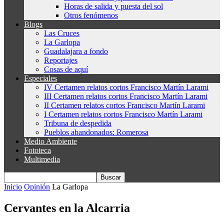
Horas de salida y puesta del sol
Otros fenómenos
Blogs
Las Cruces
La Garlopa
Guadalajara a fondo
Reportajes
Cosas de aquí
Especiales
IV Certamen relatos cortos Francisco Martín Larami
III Certamen relatos cortos Francisco Martín Larami
II Certamen relatos cortos Francisco Martín Larami
I Certamen relatos cortos Francisco Martín Larami
Tribuna de despedida
Pueblos abandonados: Romerosa
Medio Ambiente
Fototeca
Multimedia
Inicio
Opinión
La Garlopa
Cervantes en la Alcarria