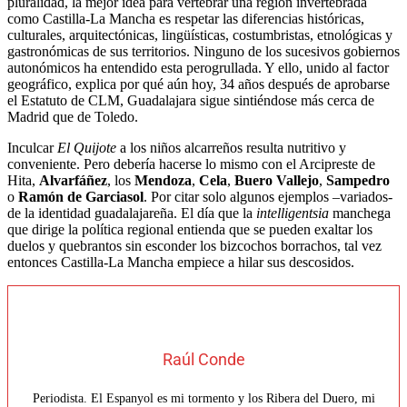
pluralidad, la mejor idea para vertebrar una región invertebrada
como Castilla-La Mancha es respetar las diferencias históricas,
culturales, arquitectónicas, lingüísticas, costumbristas, etnológicas y
gastronómicas de sus territorios. Ninguno de los sucesivos gobiernos
autonómicos ha entendido esta perogrullada. Y ello, unido al factor
geográfico, explica por qué aún hoy, 34 años después de aprobarse
el Estatuto de CLM, Guadalajara sigue sintiéndose más cerca de
Madrid que de Toledo.
Inculcar
El Quijote
a los niños alcarreños resulta nutritivo y
conveniente. Pero debería hacerse lo mismo con el Arcipreste de
Hita,
Alvarfáñez
, los
Mendoza
,
Cela
,
Buero Vallejo
,
Sampedro
o
Ramón de Garciasol
. Por citar solo algunos ejemplos –variados-
de la identidad guadalajareña. El día que la
intelligentsia
manchega
que dirige la política regional entienda que se pueden exaltar los
duelos y quebrantos sin esconder los bizcochos borrachos, tal vez
entonces Castilla-La Mancha empiece a hilar sus descosidos.
Raúl Conde
Periodista. El Espanyol es mi tormento y los Ribera del Duero, mi