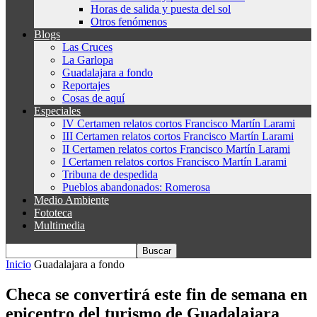
Horas de salida y puesta del sol
Otros fenómenos
Blogs
Las Cruces
La Garlopa
Guadalajara a fondo
Reportajes
Cosas de aquí
Especiales
IV Certamen relatos cortos Francisco Martín Larami
III Certamen relatos cortos Francisco Martín Larami
II Certamen relatos cortos Francisco Martín Larami
I Certamen relatos cortos Francisco Martín Larami
Tribuna de despedida
Pueblos abandonados: Romerosa
Medio Ambiente
Fototeca
Multimedia
Inicio
Guadalajara a fondo
Checa se convertirá este fin de semana en
epicentro del turismo de Guadalajara