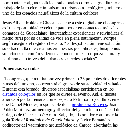
por mantener algunos oficios tradicionales como la agricultura o el
trabajo de la madera e impulsar un turismo arqueológico y minero en
uno de los espacios neurálgicos de la cultura celtíbera.
Jesús Alba, alcalde de Checa, sostiene a este digital que el congreso
es “una oportunidad excelente para poner en contacto a todas las
comarcas de Guadalajara, intercambiar experiencias y reivindicar al
medio rural por su calidad de vida en plena naturaleza”. Porque,
según asegura el regidor checano, “la despoblación tiene solución,
solo hace falta que creamos en nuestras posibilidades, busquemos
soluciones en común y demos a conocer nuestra riqueza natural y
patrimonial, a través del turismo y las redes sociales”.
Ponencias variadas
El congreso, que reunirá por vez primera a 25 ponentes de diferentes
ramas del turismo, concentrará el grueso de su actividad el sábado.
Durante esta jornada, diversos especialistas participarán en los
distintos coloquios
en los que se divide el evento. Así, el debate
arrancará por la mañana con el espacio Patrimonio y cultura, en el
que Daniel Mendes, responsable de la
productora Revives
; Juan
Pablo Martínez, arqueólogo y director del yacimiento de Castil de
Griegos de Checa; José Arturo Salgado, historiador y autor de la
guía
Todo el Románico de Guadalajara
; y Javier Fernández,
codirector del yacimiento arqueológico de Caraca, abordarán las