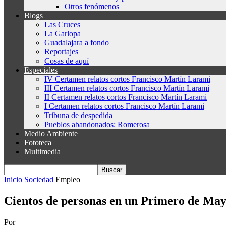
Otros fenómenos
Blogs
Las Cruces
La Garlopa
Guadalajara a fondo
Reportajes
Cosas de aquí
Especiales
IV Certamen relatos cortos Francisco Martín Larami
III Certamen relatos cortos Francisco Martín Larami
II Certamen relatos cortos Francisco Martín Larami
I Certamen relatos cortos Francisco Martín Larami
Tribuna de despedida
Pueblos abandonados: Romerosa
Medio Ambiente
Fototeca
Multimedia
Inicio
Sociedad
Empleo
Cientos de personas en un Primero de Mayo
Por