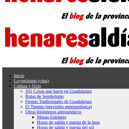
Inicio
Lo+próximo (citas)
Cultura y Ocio
101 Cosas que hacer en Guadalajara
Rutas de Senderismo
Fiestas Tradicionales de Guadalajara
El Tiempo (previsión meteorológica)
Otros fenómenos astronómicos
Mapas Estelares
Horas de salida y puesta de la luna
Horas de salida y puesta del sol