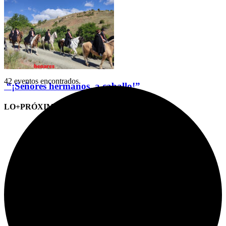
42 eventos encontrados.
“¡Señores hermanos, a caballo!”
LO+PRÓXIMO (CITAS)