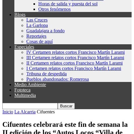
Horas de salida y puesta del sol
Otros fenómenos
Blogs
Las Cruces
La Garlopa
Guadalajara a fondo
Reportajes
Cosas de aquí
Especiales
IV Certamen relatos cortos Francisco Martín Larami
III Certamen relatos cortos Francisco Martín Larami
II Certamen relatos cortos Francisco Martín Larami
I Certamen relatos cortos Francisco Martín Larami
Tribuna de despedida
Pueblos abandonados: Romerosa
Medio Ambiente
Fototeca
Multimedia
Inicio
La Alcarria
Cifuentes
Cifuentes celebrará este fin de semana la
II edición de los “Autos Locos “Villa de