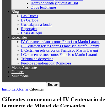
Horas de salida y puesta del sol
Otros fenómenos
Blogs
Las Cruces
La Garlopa
Guadalajara a fondo
Reportajes
Cosas de aquí
Especiales
IV Certamen relatos cortos Francisco Martín Larami
III Certamen relatos cortos Francisco Martín Larami
II Certamen relatos cortos Francisco Martín Larami
I Certamen relatos cortos Francisco Martín Larami
Tribuna de despedida
Pueblos abandonados: Romerosa
Medio Ambiente
Fototeca
Multimedia
Inicio
La Alcarria
Cifuentes
Cifuentes conmemora el IV Centenario de
la muerte de Miguel de Cervantes