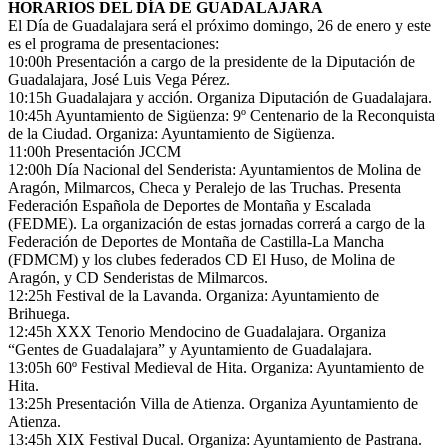
HORARIOS DEL DÍA DE GUADALAJARA
El Día de Guadalajara será el próximo domingo, 26 de enero y este
es el programa de presentaciones:
10:00h Presentación a cargo de la presidente de la Diputación de
Guadalajara, José Luis Vega Pérez.
10:15h Guadalajara y acción. Organiza Diputación de Guadalajara.
10:45h Ayuntamiento de Sigüenza: 9º Centenario de la Reconquista
de la Ciudad. Organiza: Ayuntamiento de Sigüenza.
11:00h Presentación JCCM
12:00h Día Nacional del Senderista: Ayuntamientos de Molina de
Aragón, Milmarcos, Checa y Peralejo de las Truchas. Presenta
Federación Española de Deportes de Montaña y Escalada
(FEDME). La organización de estas jornadas correrá a cargo de la
Federación de Deportes de Montaña de Castilla-La Mancha
(FDMCM) y los clubes federados CD El Huso, de Molina de
Aragón, y CD Senderistas de Milmarcos.
12:25h Festival de la Lavanda. Organiza: Ayuntamiento de
Brihuega.
12:45h XXX Tenorio Mendocino de Guadalajara. Organiza
“Gentes de Guadalajara” y Ayuntamiento de Guadalajara.
13:05h 60º Festival Medieval de Hita. Organiza: Ayuntamiento de
Hita.
13:25h Presentación Villa de Atienza. Organiza Ayuntamiento de
Atienza.
13:45h XIX Festival Ducal. Organiza: Ayuntamiento de Pastrana.