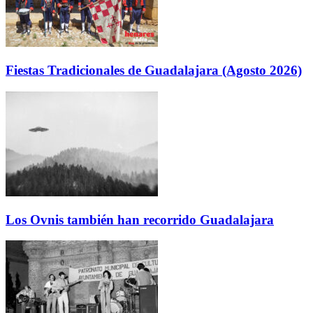
Fiestas Tradicionales de Guadalajara (Agosto 2026)
Los Ovnis también han recorrido Guadalajara