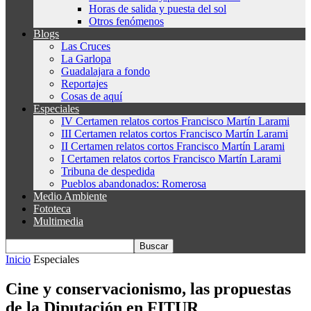
Horas de salida y puesta del sol
Otros fenómenos
Blogs
Las Cruces
La Garlopa
Guadalajara a fondo
Reportajes
Cosas de aquí
Especiales
IV Certamen relatos cortos Francisco Martín Larami
III Certamen relatos cortos Francisco Martín Larami
II Certamen relatos cortos Francisco Martín Larami
I Certamen relatos cortos Francisco Martín Larami
Tribuna de despedida
Pueblos abandonados: Romerosa
Medio Ambiente
Fototeca
Multimedia
Inicio
Especiales
Cine y conservacionismo, las propuestas
de la Diputación en FITUR