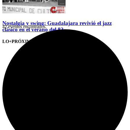
Nostalgia y swing: Guadalajara revivió el jazz
42 eventos encontrados.
clásico en el verano del 82
LO+PRÓXIMO (CITAS)