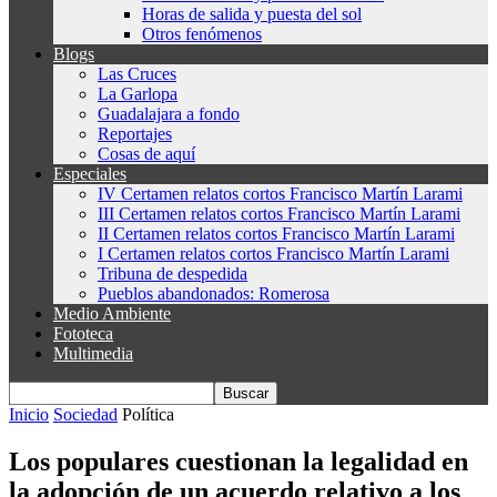
Horas de salida y puesta del sol
Otros fenómenos
Blogs
Las Cruces
La Garlopa
Guadalajara a fondo
Reportajes
Cosas de aquí
Especiales
IV Certamen relatos cortos Francisco Martín Larami
III Certamen relatos cortos Francisco Martín Larami
II Certamen relatos cortos Francisco Martín Larami
I Certamen relatos cortos Francisco Martín Larami
Tribuna de despedida
Pueblos abandonados: Romerosa
Medio Ambiente
Fototeca
Multimedia
Inicio
Sociedad
Política
Los populares cuestionan la legalidad en
la adopción de un acuerdo relativo a los