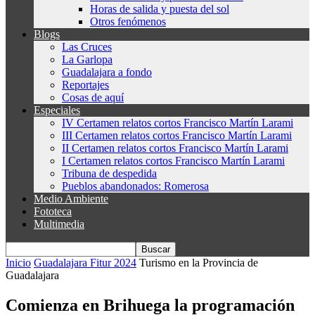
Horas de salida y puesta del sol
Otros fenómenos
Blogs
Las Cruces
La Garlopa
Guadalajara a fondo
Reportajes
Cosas de aquí
Especiales
IV Certamen relatos cortos Francisco Martín Larami
III Certamen relatos cortos Francisco Martín Larami
II Certamen relatos cortos Francisco Martín Larami
I Certamen relatos cortos Francisco Martín Larami
Tribuna de despedida
Pueblos abandonados: Romerosa
Medio Ambiente
Fototeca
Multimedia
Inicio
Guadalajara Fitur 2024
Turismo en la Provincia de
Guadalajara
Comienza en Brihuega la programación