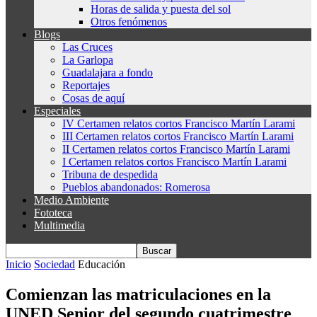
Horas de salida y puesta del sol
Otros fenómenos
Blogs
Las Cruces
La Garlopa
Guadalajara a fondo
Reportajes
Cosas de aquí
Especiales
IV Certamen relatos cortos Francisco Martín Larami
III Certamen relatos cortos Francisco Martín Larami
II Certamen relatos cortos Francisco Martín Larami
I Certamen relatos cortos Francisco Martín Larami
Tribuna de despedida
Pueblos abandonados: Romerosa
Medio Ambiente
Fototeca
Multimedia
Inicio
Sociedad
Educación
Comienzan las matriculaciones en la
UNED Senior del segundo cuatrimestre