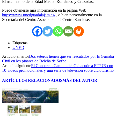
El nacimiento de la Edad Media. Románico y Cruzadas.
Puede obtenerse más información en la página Web
https://www.unedguadalajara.es/
, o bien personalmente en la
Secretaría del Centro Asociado en el Centro San José.
Etiquetas
UNED
Artículo anterior
Dos seteros tienen que ser rescatados por la Guardia
Civil en los pinares de Beleña de Sorbe
Artículo siguiente
El Consorcio Camino del Cid acude a FITUR con
10 vídeos promocionales y una serie de televisión sobre cicloturismo
ARTÍCULOS RELACIONADOS
MÁS DEL AUTOR