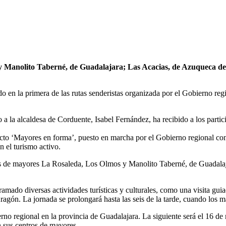
y Manolito Taberné, de Guadalajara; Las Acacias, de Azuqueca de
 en la primera de las rutas senderistas organizada por el Gobierno regi
a la alcaldesa de Corduente, Isabel Fernández, ha recibido a los partici
ecto ‘Mayores en forma’, puesto en marcha por el Gobierno regional co
n el turismo activo.
ros de mayores La Rosaleda, Los Olmos y Manolito Taberné, de Guadala
mado diversas actividades turísticas y culturales, como una visita guiad
gón. La jornada se prolongará hasta las seis de la tarde, cuando los m
erno regional en la provincia de Guadalajara. La siguiente será el 16 
en sus centros de mayores.