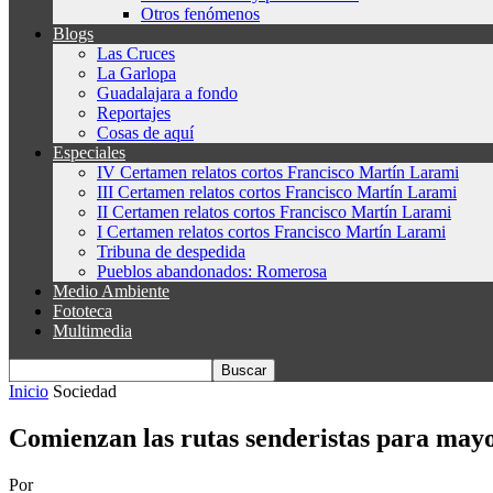
Otros fenómenos
Blogs
Las Cruces
La Garlopa
Guadalajara a fondo
Reportajes
Cosas de aquí
Especiales
IV Certamen relatos cortos Francisco Martín Larami
III Certamen relatos cortos Francisco Martín Larami
II Certamen relatos cortos Francisco Martín Larami
I Certamen relatos cortos Francisco Martín Larami
Tribuna de despedida
Pueblos abandonados: Romerosa
Medio Ambiente
Fototeca
Multimedia
Inicio
Sociedad
Comienzan las rutas senderistas para may
Por