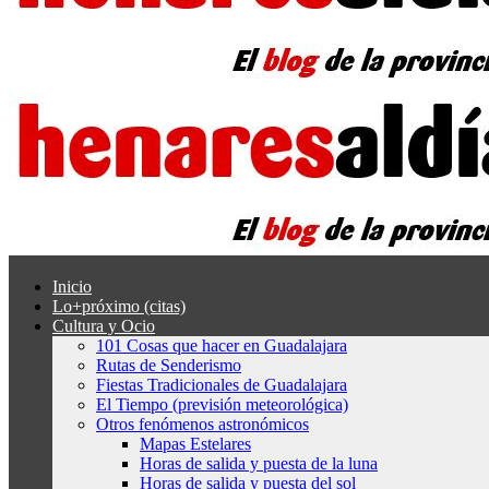
Inicio
Lo+próximo (citas)
Cultura y Ocio
101 Cosas que hacer en Guadalajara
Rutas de Senderismo
Fiestas Tradicionales de Guadalajara
El Tiempo (previsión meteorológica)
Otros fenómenos astronómicos
Mapas Estelares
Horas de salida y puesta de la luna
Horas de salida y puesta del sol