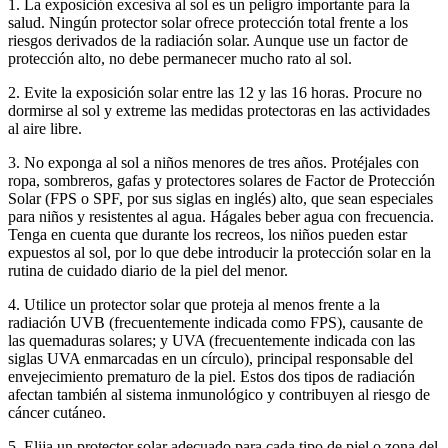
1. La exposición excesiva al sol es un peligro importante para la
salud. Ningún protector solar ofrece protección total frente a los
riesgos derivados de la radiación solar. Aunque use un factor de
protección alto, no debe permanecer mucho rato al sol.
2. Evite la exposición solar entre las 12 y las 16 horas. Procure no
dormirse al sol y extreme las medidas protectoras en las actividades
al aire libre.
3. No exponga al sol a niños menores de tres años. Protéjales con
ropa, sombreros, gafas y protectores solares de Factor de Protección
Solar (FPS o SPF, por sus siglas en inglés) alto, que sean especiales
para niños y resistentes al agua. Hágales beber agua con frecuencia.
Tenga en cuenta que durante los recreos, los niños pueden estar
expuestos al sol, por lo que debe introducir la protección solar en la
rutina de cuidado diario de la piel del menor.
4. Utilice un protector solar que proteja al menos frente a la
radiación UVB (frecuentemente indicada como FPS), causante de
las quemaduras solares; y UVA (frecuentemente indicada con las
siglas UVA enmarcadas en un círculo), principal responsable del
envejecimiento prematuro de la piel. Estos dos tipos de radiación
afectan también al sistema inmunológico y contribuyen al riesgo de
cáncer cutáneo.
5. Elija un protector solar adecuado para cada tipo de piel o zona del