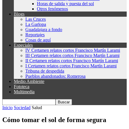
Horas de salida y puesta del sol
Otros fenómenos
Blogs
Las Cruces
La Garlopa
Guadalajara a fondo
Reportajes
Cosas de aquí
Especiales
IV Certamen relatos cortos Francisco Martín Larami
III Certamen relatos cortos Francisco Martín Larami
II Certamen relatos cortos Francisco Martín Larami
I Certamen relatos cortos Francisco Martín Larami
Tribuna de despedida
Pueblos abandonados: Romerosa
Medio Ambiente
Fototeca
Multimedia
Inicio
Sociedad
Salud
Cómo tomar el sol de forma segura